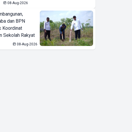
08-Aug-2026
Wakil Gubernur
mbangunan,
Lampung Jihan
aba dan BPN
Beri Remisi ke 45
k Koordinat
 Sekolah Rakyat
Warga Binaan di
Bawah Umur di
08-Aug-2026
LKPA