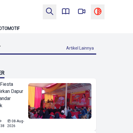
OTOMOTIF
T
Artikel Lainnya
ER
 Fiesta
irkan Dapur
Bandar
ak
08-Aug-
638
2026