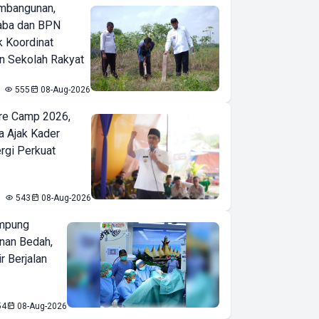
mbangunan,
aba dan BPN
k Koordinat
 Sekolah Rakyat
555
08-Aug-2026
re Camp 2026,
a Ajak Kader
ergi Perkuat
543
08-Aug-2026
mpung
nan Bedah,
r Berjalan
54
08-Aug-2026