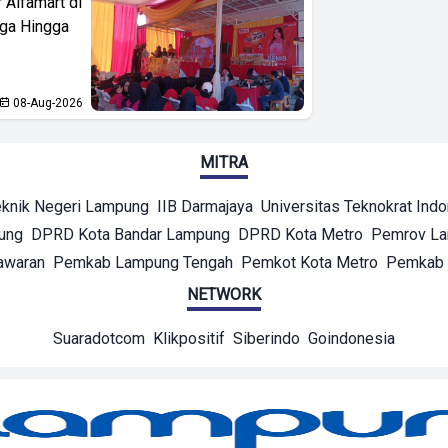
 Alfamart di
aga Hingga
08-Aug-2026
MITRA
eknik Negeri Lampung
IIB Darmajaya
Universitas Teknokrat Ind
ung
DPRD Kota Bandar Lampung
DPRD Kota Metro
Pemrov L
awaran
Pemkab Lampung Tengah
Pemkot Kota Metro
Pemkab 
NETWORK
Suaradotcom
Klikpositif
Siberindo
Goindonesia