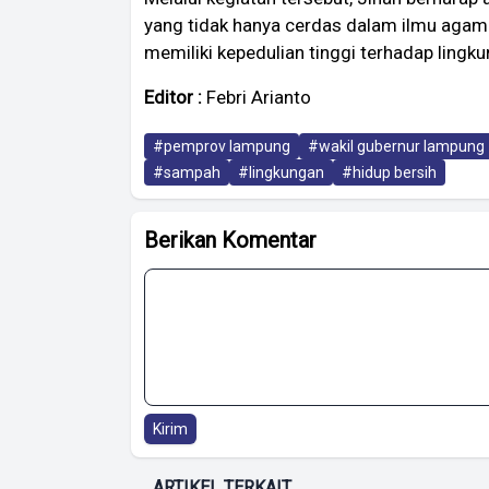
yang tidak hanya cerdas dalam ilmu agama
memiliki kepedulian tinggi terhadap lingkun
Editor :
Febri Arianto
#pemprov lampung
#wakil gubernur lampung
#sampah
#lingkungan
#hidup bersih
Berikan Komentar
Kirim
ARTIKEL TERKAIT