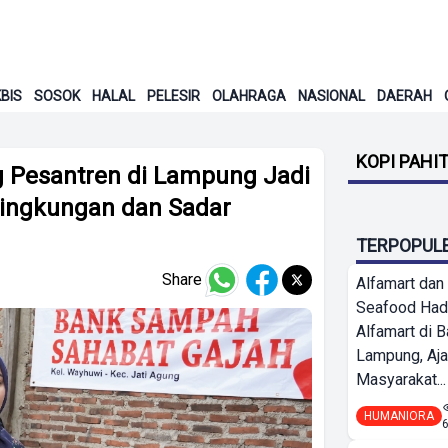
BIS
SOSOK
HALAL
PELESIR
OLAHRAGA
NASIONAL
DAERAH
KOPI PAHI
g Pesantren di Lampung Jadi
Lingkungan dan Sadar
TERPOPUL
Share
Alfamart dan
Seafood Had
Alfamart di 
Lampung, Aj
Masyarakat...
HUMANIORA