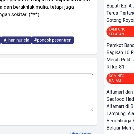
Bupati Egi A
 dan berakhlak mulia, tetapi juga
Terus Pertah
gan sekitar. (***)
Gotong Royo
LAMPUNG
SELATAN
#jihan nurlela
#pondok pesantren
Pemkot Band
Bagikan 10 R
Merah Putih
RI ke-81
KOMINFO
BALAM
Alfamart dan
Seafood Had
Alfamart di 
Lampung, Aj
Berolahraga 
Belajar Mem