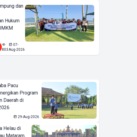
ampung dan
an Hukum
u UMKM
07-
803
Aug-2026
aba Pacu
inergikan Program
 Daerah di
 2026
29-Aug-2026
a Helau di
bau Mataram,