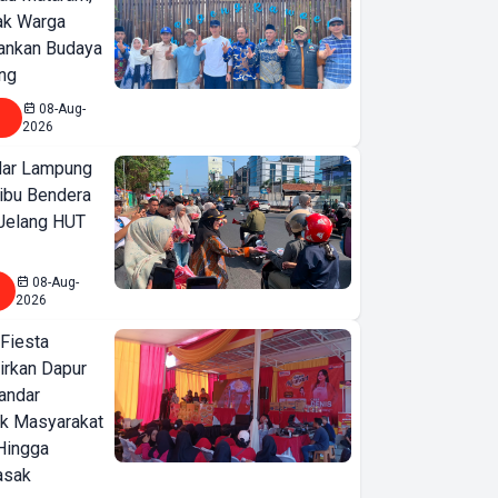
jak Warga
ankan Budaya
ng
08-Aug-
2026
ar Lampung
ibu Bendera
 Jelang HUT
08-Aug-
2026
 Fiesta
irkan Dapur
Bandar
ak Masyarakat
Hingga
asak