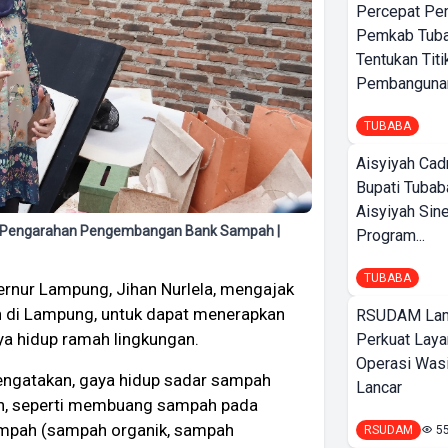
Percepat Pe
Pemkab Tub
Tentukan Titi
Pembangunan
TUBABA
Aisyiyah Cad
Bupati Tubab
Aisyiyah Sin
n Pengarahan Pengembangan Bank Sampah |
Program...
TUBABA
rnur Lampung, Jihan Nurlela, mengajak
 di Lampung, untuk dapat menerapkan
RSUDAM La
a hidup ramah lingkungan.
Perkuat Laya
Operasi Wasi
engatakan, gaya hidup sadar sampah
Lancar
tan, seperti membuang sampah pada
ampah (sampah organik, sampah
RSUDAM
5