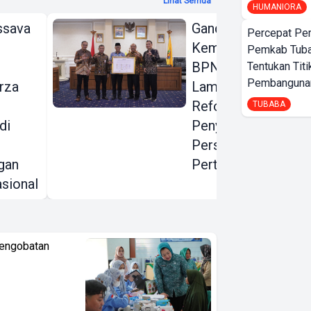
Lihat Semua
HUMANIORA
ssava
Gandeng KPK dan
Percepat Pe
Kementerian ATR
Pemkab Tub
BPN, Pemprov
Tentukan Titi
Pembangunan
rza
Lampung Dorong
Reformasi
TUBABA
di
Penyelesaian
Persoalan
gan
Pertanahan
sional
Pengobatan