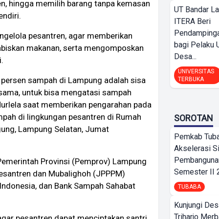
en, hingga memilih barang tanpa kemasan
UT Bandar L
ndiri.
ITERA Beri
Pendamping
ngelola pesantren, agar memberikan
bagi Pelak
habiskan makanan, serta mengomposkan
Desa...
.
UNIVERSITAS
51 persen sampah di Lampung adalah sisa
TERBUKA
rsama, untuk bisa mengatasi sampah
 Nurlela saat memberikan pengarahan pada
pah di lingkungan pesantren di Rumah
SOROTAN
Agung, Lampung Selatan, Jumat
Pemkab Tub
Akselerasi S
Pembangunan
 Pemerintah Provinsi (Pemprov) Lampung
Semester II
santren dan Mubalighoh (JPPPM)
 Indonesia, dan Bank Sampah Sahabat
TUBABA
Kunjungi Des
Triharjo Mer
 agar pesantren dapat menciptakan santri