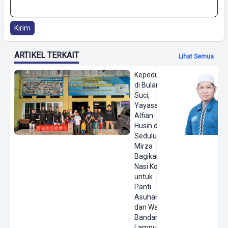
Kirim
ARTIKEL TERKAIT
Lihat Semua
Kepedulian
di Bulan
Suci,
Yayasan
Alfian
Husin dan
Sedulur
Mirza
Bagikan
Nasi Kotak
untuk
Panti
Asuhan
dan Warga
Bandar
Lampung