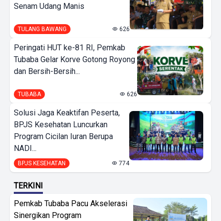
Senam Udang Manis
TULANG BAWANG
626
Peringati HUT ke-81 RI, Pemkab
Tubaba Gelar Korve Gotong Royong
dan Bersih-Bersih...
TUBABA
626
Solusi Jaga Keaktifan Peserta,
BPJS Kesehatan Luncurkan
Program Cicilan Iuran Berupa
NADI...
BPJS KESEHATAN
774
TERKINI
Pemkab Tubaba Pacu Akselerasi
Sinergikan Program