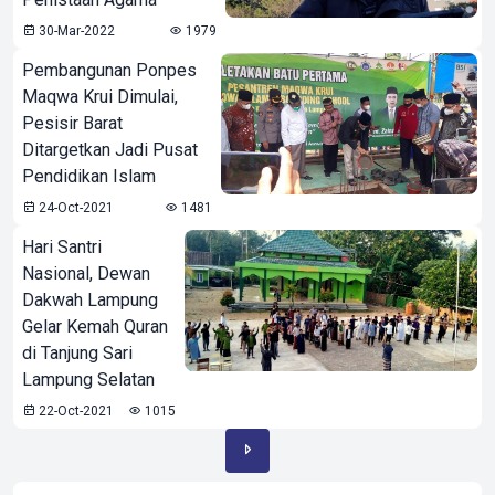
30-Mar-2022
1979
Pembangunan Ponpes
Maqwa Krui Dimulai,
Pesisir Barat
Ditargetkan Jadi Pusat
Pendidikan Islam
24-Oct-2021
1481
Hari Santri
Nasional, Dewan
Dakwah Lampung
Gelar Kemah Quran
di Tanjung Sari
Lampung Selatan
22-Oct-2021
1015