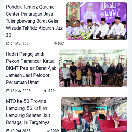
Pondok Tahfidz Quranic
Center Panaragan Jaya
Tulangbawang Barat Gelar
Wisuda Tahfidz Alquran Juz
30
04-Mar-2024
657
Hadiri Pengajian di
Pekon Pemancar, Ketua
BKMT Pesisir Barat Ajak
Jamaah Jadi Pelopor
Persatuan Umat
15-Nov-2023
5964
MTQ ke-50 Provinsi
Lampung, 56 Kafilah
Lampung Selatan Ikut
Berlaga, ini Targetnya
10-Oct-2023
3039