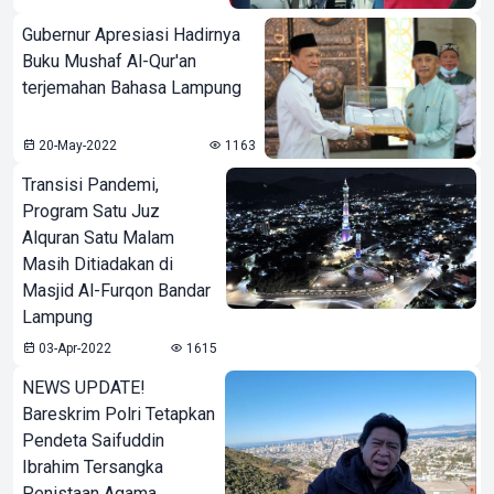
Gubernur Apresiasi Hadirnya
Buku Mushaf Al-Qur'an
terjemahan Bahasa Lampung
20-May-2022
1163
Transisi Pandemi,
Program Satu Juz
Alquran Satu Malam
Masih Ditiadakan di
Masjid Al-Furqon Bandar
Lampung
03-Apr-2022
1615
NEWS UPDATE!
Bareskrim Polri Tetapkan
Pendeta Saifuddin
Ibrahim Tersangka
Penistaan Agama