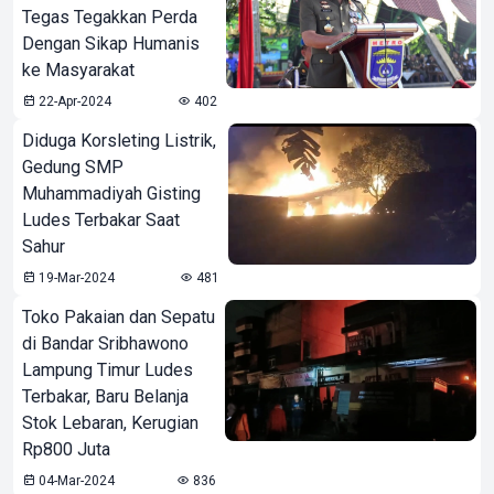
Tegas Tegakkan Perda
Dengan Sikap Humanis
ke Masyarakat
22-Apr-2024
402
Diduga Korsleting Listrik,
Gedung SMP
Muhammadiyah Gisting
Ludes Terbakar Saat
Sahur
19-Mar-2024
481
Toko Pakaian dan Sepatu
di Bandar Sribhawono
Lampung Timur Ludes
Terbakar, Baru Belanja
Stok Lebaran, Kerugian
Rp800 Juta
04-Mar-2024
836