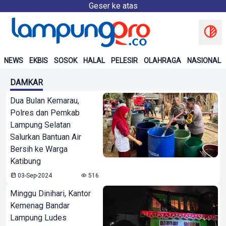
Geser ke atas
NEWS
EKBIS
SOSOK
HALAL
PELESIR
OLAHRAGA
NASIONAL
DAMKAR
Dua Bulan Kemarau,
Polres dan Pemkab
Lampung Selatan
Salurkan Bantuan Air
Bersih ke Warga
Katibung
03-Sep-2024
516
Minggu Dinihari, Kantor
Kemenag Bandar
Lampung Ludes