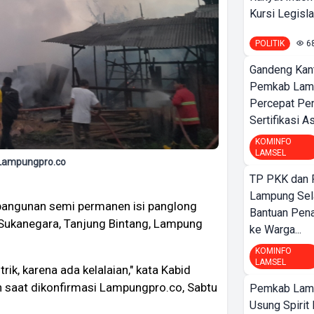
Kursi Legislat
POLITIK
6
Gandeng Kant
Pemkab Lamp
Percepat Pe
Sertifikasi A
KOMINFO
LAMSEL
Lampungpro.co
TP PKK dan
Lampung Sela
angunan semi permanen isi panglong
Bantuan Pena
a Sukanegara, Tanjung Bintang, Lampung
ke Warga...
KOMINFO
LAMSEL
rik, karena ada kelalaian," kata Kabid
h saat dikonfirmasi Lampungpro.co, Sabtu
Pemkab Lamp
Usung Spirit 