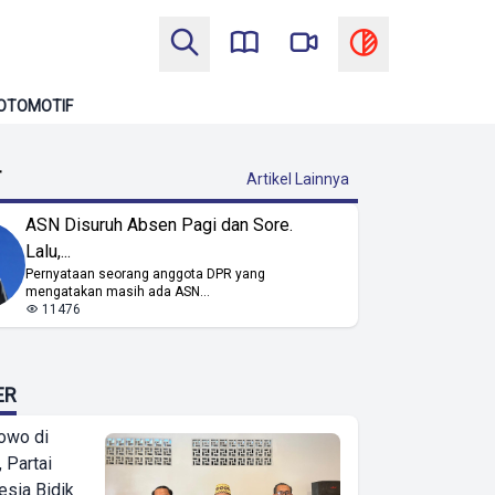
OTOMOTIF
T
Artikel Lainnya
ASN Disuruh Absen Pagi dan Sore.
Lalu,...
Pernyataan seorang anggota DPR yang
mengatakan masih ada ASN...
11476
ER
owo di
 Partai
esia Bidik