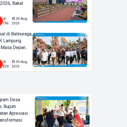
2026, Bakal
05-Aug-
786
2026
l di Balinuraga,
K Lampung
 Masa Depan...
05-Aug-
820
2026
ogram Desa
r, Bupati
tan Apresiasi
ransformasi