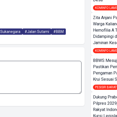
KOMINFO LAM
Zita Anjani P
Warga Kalia
Hemofilia A 
Sukanegara
#Jalan Sutami
#BBM
Didampingi d
Jaminan Kes
KOMINFO LAM
BBWS Mesuj
Pastikan Pe
Pengaman Pan
Krui Sesuai S
PESISIR BARAT
Dukung Prab
Pilpres 2029,
Rakyat Indon
Kursi Legisla