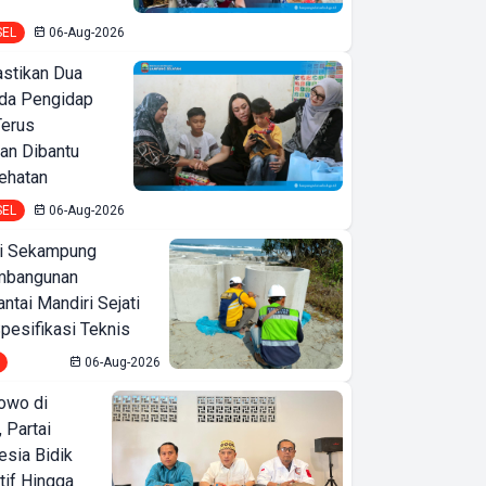
SEL
06-Aug-2026
astikan Dua
nda Pengidap
Terus
an Dibantu
ehatan
SEL
06-Aug-2026
i Sekampung
mbangunan
tai Mandiri Sejati
pesifikasi Teknis
06-Aug-2026
owo di
 Partai
esia Bidik
tif Hingga