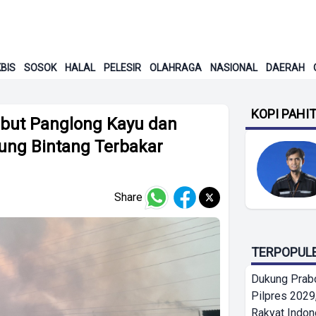
BIS
SOSOK
HALAL
PELESIR
OLAHRAGA
NASIONAL
DAERAH
KOPI PAHI
but Panglong Kayu dan
ung Bintang Terbakar
Share
TERPOPUL
Dukung Prab
Pilpres 2029,
Rakyat Indon