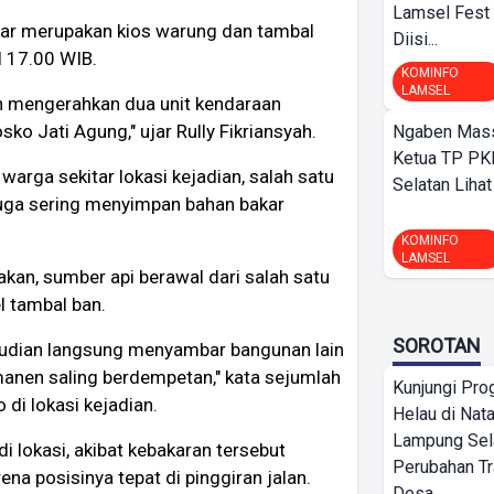
Lamsel Fest 
kar merupakan kios warung dan tambal
Diisi...
l 17.00 WIB.
KOMINFO
LAMSEL
n mengerahkan dua unit kendaraan
ko Jati Agung," ujar Rully Fikriansyah.
Ngaben Massa
Ketua TP PK
arga sekitar lokasi kejadian, salah satu
Selatan Lihat
duga sering menyimpan bahan bakar
KOMINFO
LAMSEL
kan, sumber api berawal dari salah satu
l tambal ban.
SOROTAN
emudian langsung menyambar bangunan lain
manen saling berdempetan," kata sejumlah
Kunjungi Pr
di lokasi kejadian.
Helau di Nata
Lampung Sela
 lokasi, akibat kebakaran tersebut
Perubahan T
na posisinya tepat di pinggiran jalan.
Desa