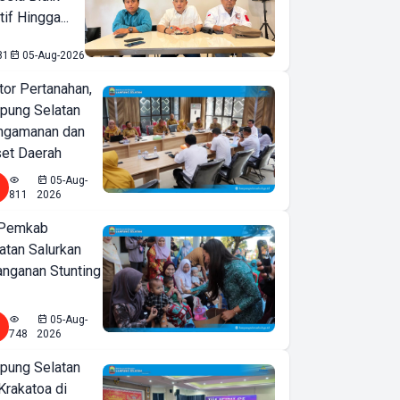
if Hingga...
81
05-Aug-2026
or Pertanahan,
ung Selatan
ngamanan dan
set Daerah
05-Aug-
811
2026
 Pemkab
tan Salurkan
nganan Stunting
05-Aug-
748
2026
ung Selatan
Krakatoa di