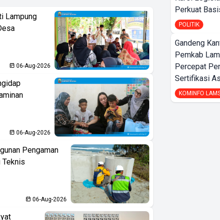
Perkuat Bas
ati Lampung
POLITIK
Desa
Gandeng Kant
Pemkab Lamp
Percepat Pe
06-Aug-2026
Sertifikasi A
ngidap
KOMINFO LAM
Jaminan
06-Aug-2026
ngunan Pengaman
i Teknis
06-Aug-2026
yat