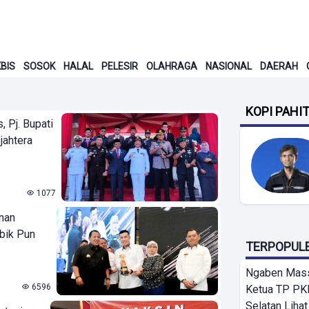
BIS
SOSOK
HALAL
PELESIR
OLAHRAGA
NASIONAL
DAERAH
KOPI PAHI
 Pj. Bupati
jahtera
1077
nan
bik Pun
TERPOPUL
Ngaben Massa
6596
Ketua TP PK
Selatan Lihat