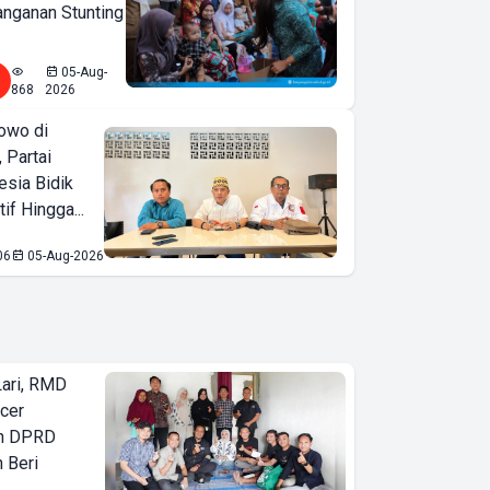
nganan Stunting
05-Aug-
868
2026
owo di
 Partai
esia Bidik
if Hingga...
06
05-Aug-2026
Lari, RMD
ncer
an DPRD
 Beri