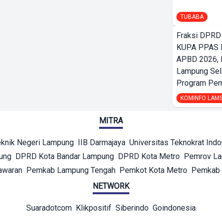
TUBABA
Fraksi DPRD
KUPA PPAS 
APBD 2026,
Lampung Sela
Program Pe
KOMINFO LAM
MITRA
eknik Negeri Lampung
IIB Darmajaya
Universitas Teknokrat Ind
ung
DPRD Kota Bandar Lampung
DPRD Kota Metro
Pemrov L
awaran
Pemkab Lampung Tengah
Pemkot Kota Metro
Pemkab 
NETWORK
Suaradotcom
Klikpositif
Siberindo
Goindonesia