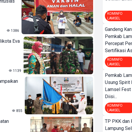
ntusias
KOMINFO
LAMSEL
Gandeng Kant
1386
Pemkab Lamp
ikota Eva
Percepat Pe
Sertifikasi A
KOMINFO
LAMSEL
1139
Pemkab Lamp
Sampaikan
Usung Spirit 
Lamsel Fest 
Diisi...
KOMINFO
LAMSEL
855
hatan
TP PKK dan
Lampung Sela