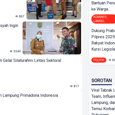
Bantuan Pena
ke Warga...
867
KOMINFO
LAMSEL
syah Ingin
Dukung Prab
Pilpres 2029,
Rakyat Indon
Kursi Legislat
3344
Gelar Silaturahmi Lintas Sektoral
POLITIK
8
SOROTAN
817
Viral Tabrak 
an Lampung Primadona Indonesia
Team, Influe
Lampung, d
Temui Korban
Dukungan