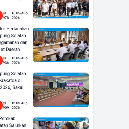
05-Aug-
978
2026
or Pertanahan,
ung Selatan
ngamanan dan
set Daerah
05-Aug-
936
2026
ung Selatan
Krakatoa di
2026, Bakal
05-Aug-
909
2026
 Pemkab
tan Salurkan