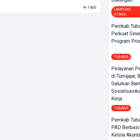
1400
LAMPUNG
UTARA
Pemkab Tuba
Perkuat Sine
Program Prio
TUBABA
Pelayanan P
di Tumijajar,
Salurkan Ban
Sosialisasik
Kerja
TUBABA
Pemkab Tuba
PAD Berbasis
Kelola Akunt