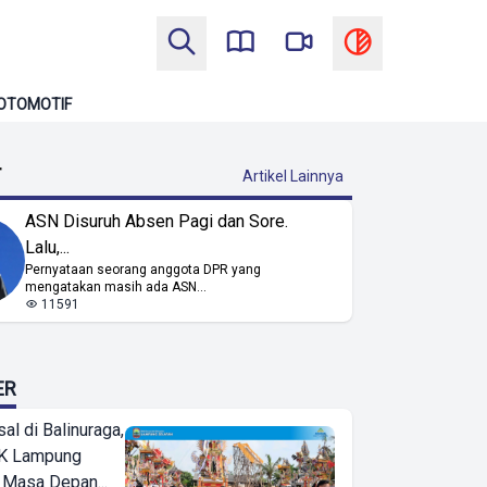
OTOMOTIF
T
Artikel Lainnya
ASN Disuruh Absen Pagi dan Sore.
Lalu,...
Pernyataan seorang anggota DPR yang
mengatakan masih ada ASN...
11591
ER
l di Balinuraga,
K Lampung
 Masa Depan...