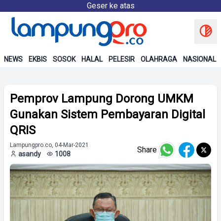
Geser ke atas
NEWS
EKBIS
SOSOK
HALAL
PELESIR
OLAHRAGA
NASIONAL
Pemprov Lampung Dorong UMKM
Gunakan Sistem Pembayaran Digital
QRIS
Lampungpro.co, 04-Mar-2021
Share
asandy
1008