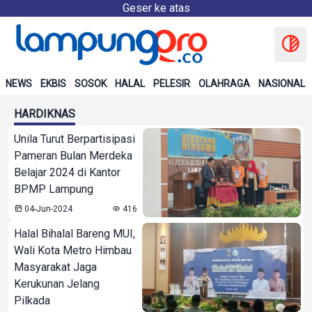
Geser ke atas
NEWS
EKBIS
SOSOK
HALAL
PELESIR
OLAHRAGA
NASIONAL
HARDIKNAS
Unila Turut Berpartisipasi
Pameran Bulan Merdeka
Belajar 2024 di Kantor
BPMP Lampung
04-Jun-2024
416
Halal Bihalal Bareng MUI,
Wali Kota Metro Himbau
Masyarakat Jaga
Kerukunan Jelang
Pilkada