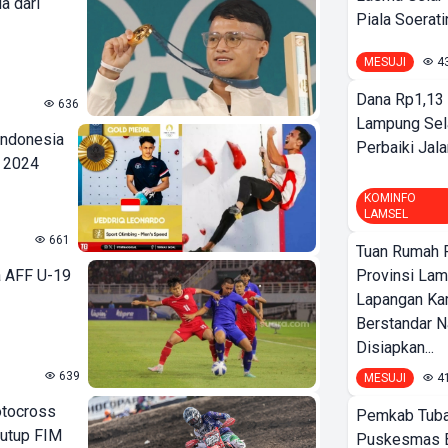
a dari
Piala Soeratin
MESUJI
4
Dana Rp1,13 
636
Lampung Sel
 Indonesia
Perbaiki Jala
s 2024
KOMINFO
LAMSEL
661
Tuan Rumah P
a AFF U-19
Provinsi Lam
Lapangan K
Berstandar N
Disiapkan...
639
MESUJI
4
otocross
Pemkab Tuba
nutup FIM
Puskesmas 