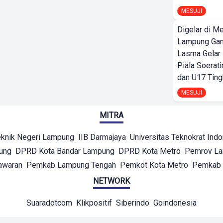
MESUJI
Digelar di Me
Lampung Ga
Lasma Gelar
Piala Soerati
dan U17 Ting
MESUJI
MITRA
eknik Negeri Lampung
IIB Darmajaya
Universitas Teknokrat Ind
ung
DPRD Kota Bandar Lampung
DPRD Kota Metro
Pemrov L
awaran
Pemkab Lampung Tengah
Pemkot Kota Metro
Pemkab 
NETWORK
Suaradotcom
Klikpositif
Siberindo
Goindonesia