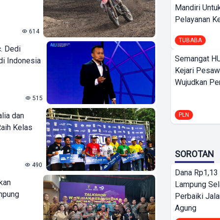
Mandiri Untu
Pelayanan Ke
614
TUBABA
. Dedi
Semangat HU
di Indonesia
Kejari Pesaw
Wujudkan Per
515
lia dan
PLN
aih Kelas
SOROTAN
490
Dana Rp1,13 
kan
Lampung Sel
mpung
Perbaiki Jala
Agung