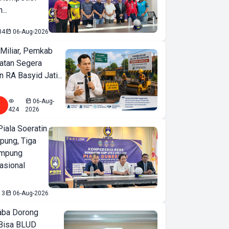
...
34
06-Aug-2026
Miliar, Pemkab
atan Segera
n RA Basyid Jati...
06-Aug-
424
2026
iala Soeratin
pung, Tiga
ampung
asional
13
06-Aug-2026
ba Dorong
Bisa BLUD