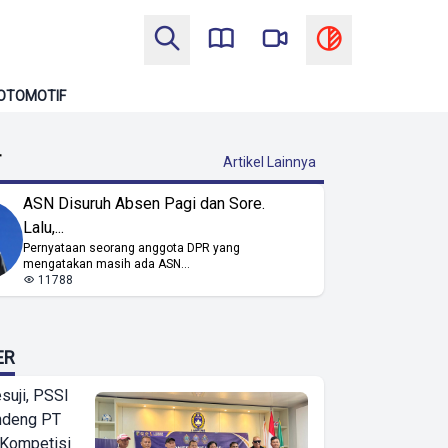
OTOMOTIF
T
Artikel Lainnya
ASN Disuruh Absen Pagi dan Sore.
Lalu,...
Pernyataan seorang anggota DPR yang
mengatakan masih ada ASN...
11788
ER
suji, PSSI
ndeng PT
 Kompetisi