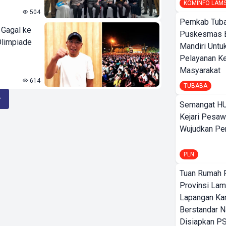
KOMINFO LAM
504
Pemkab Tuba
 Gagal ke
Puskesmas 
Olimpiade
Mandiri Untu
Pelayanan K
Masyarakat
614
TUBABA
Semangat HU
Kejari Pesaw
Wujudkan Per
PLN
Tuan Rumah P
Provinsi Lam
Lapangan K
Berstandar N
Disiapkan PS