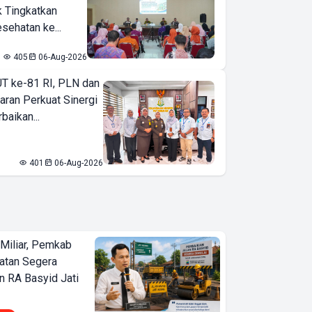
k Tingkatkan
sehatan ke...
405
06-Aug-2026
T ke-81 RI, PLN dan
aran Perkuat Sinergi
baikan...
401
06-Aug-2026
Miliar, Pemkab
atan Segera
n RA Basyid Jati