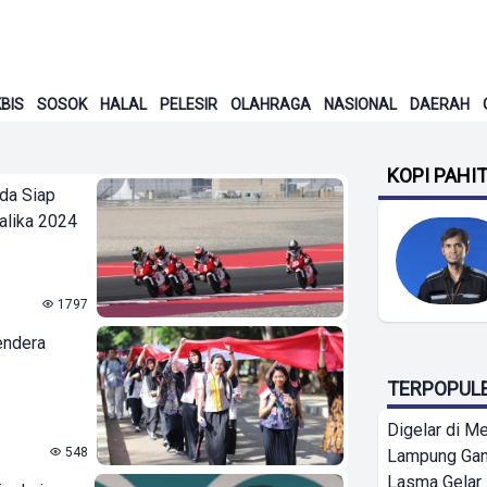
BIS
SOSOK
HALAL
PELESIR
OLAHRAGA
NASIONAL
DAERAH
KOPI PAHI
da Siap
alika 2024
1797
endera
TERPOPUL
Digelar di Me
548
Lampung Ga
Lasma Gelar