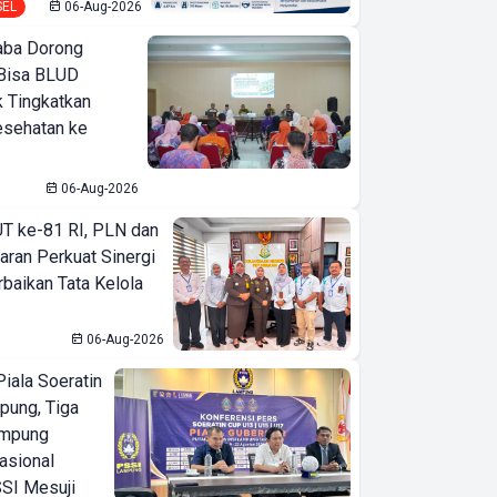
SEL
06-Aug-2026
ba Dorong
Bisa BLUD
k Tingkatkan
esehatan ke
06-Aug-2026
T ke-81 RI, PLN dan
aran Perkuat Sinergi
baikan Tata Kelola
06-Aug-2026
iala Soeratin
pung, Tiga
ampung
asional
SI Mesuji