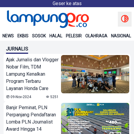
Geser ke atas
NEWS
EKBIS
SOSOK
HALAL
PELESIR
OLAHRAGA
NASIONAL
JURNALIS
Ajak Jurnalis dan Vlogger
Nobar Film, TDM
Lampung Kenalkan
Program Terbaru
Layanan Honda Care
09-Nov-2024
5251
Banjir Peminat, PLN
Perpanjang Pendaftaran
Lomba PLN Journalist
Award Hingga 14