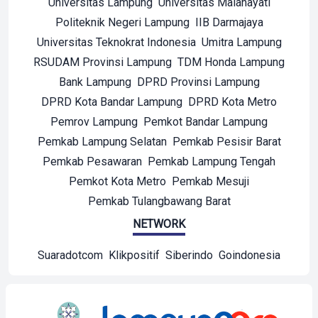
Universitas Lampung
Universitas Malahayati
Politeknik Negeri Lampung
IIB Darmajaya
Universitas Teknokrat Indonesia
Umitra Lampung
RSUDAM Provinsi Lampung
TDM Honda Lampung
Bank Lampung
DPRD Provinsi Lampung
DPRD Kota Bandar Lampung
DPRD Kota Metro
Pemrov Lampung
Pemkot Bandar Lampung
Pemkab Lampung Selatan
Pemkab Pesisir Barat
Pemkab Pesawaran
Pemkab Lampung Tengah
Pemkot Kota Metro
Pemkab Mesuji
Pemkab Tulangbawang Barat
NETWORK
Suaradotcom
Klikpositif
Siberindo
Goindonesia