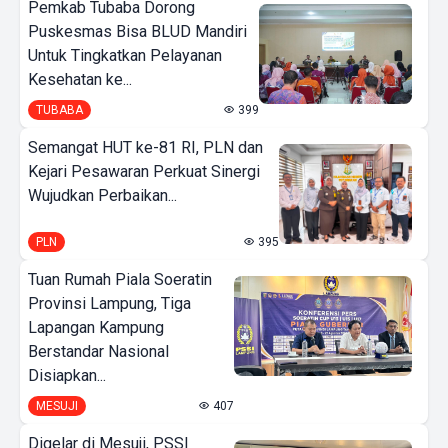
Pemkab Tubaba Dorong
Puskesmas Bisa BLUD Mandiri
Untuk Tingkatkan Pelayanan
Kesehatan ke...
TUBABA
399
Semangat HUT ke-81 RI, PLN dan
Kejari Pesawaran Perkuat Sinergi
Wujudkan Perbaikan...
PLN
395
Tuan Rumah Piala Soeratin
Provinsi Lampung, Tiga
Lapangan Kampung
Berstandar Nasional
Disiapkan...
MESUJI
407
Digelar di Mesuji, PSSI