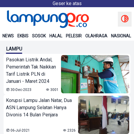
Geser ke atas
NEWS
EKBIS
SOSOK
HALAL
PELESIR
OLAHRAGA
NASIONAL
LAMPU
Pasokan Listrik Andal,
Pemerintah Tak Naikkan
Tarif Listrik PLN di
Januari - Maret 2024
30-Dec-2023
3001
Korupsi Lampu Jalan Natar, Dua
ASN Lampung Selatan Hanya
Divonis 14 Bulan Penjara
06-Jul-2021
2326