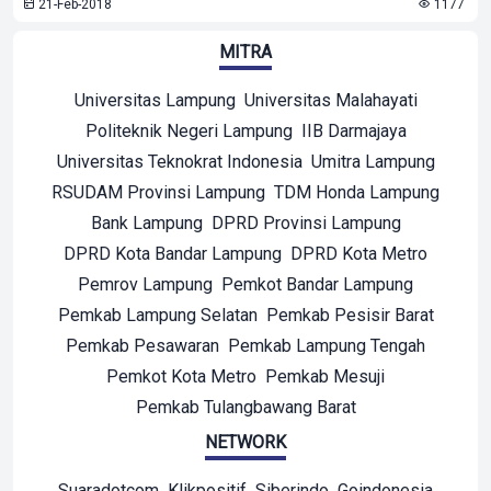
21-Feb-2018
1177
MITRA
Universitas Lampung
Universitas Malahayati
Politeknik Negeri Lampung
IIB Darmajaya
Universitas Teknokrat Indonesia
Umitra Lampung
RSUDAM Provinsi Lampung
TDM Honda Lampung
Bank Lampung
DPRD Provinsi Lampung
DPRD Kota Bandar Lampung
DPRD Kota Metro
Pemrov Lampung
Pemkot Bandar Lampung
Pemkab Lampung Selatan
Pemkab Pesisir Barat
Pemkab Pesawaran
Pemkab Lampung Tengah
Pemkot Kota Metro
Pemkab Mesuji
Pemkab Tulangbawang Barat
NETWORK
Suaradotcom
Klikpositif
Siberindo
Goindonesia