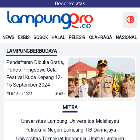
Geser ke atas
NEWS
EKBIS
SOSOK
HALAL
PELESIR
OLAHRAGA
NASIONAL
LAMPUNGBERBUDAYA
Pendaftaran Dibuka Gratis,
Polres Pringsewu Gelar
Festival Kuda Kepang 12-
15 September 2024
04-Sep-2024
654
MITRA
Universitas Lampung
Universitas Malahayati
Politeknik Negeri Lampung
IIB Darmajaya
Universitas Teknokrat Indonesia
Umitra Lampung