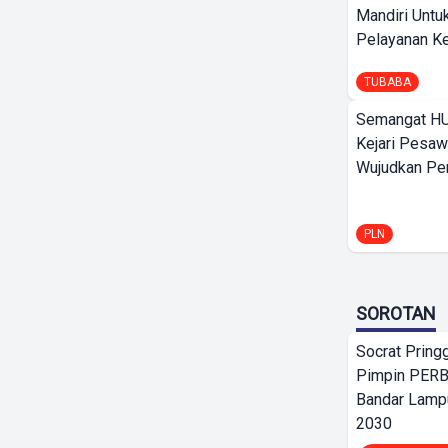
Mandiri Untu
Pelayanan Ke
TUBABA
Semangat HU
Kejari Pesaw
Wujudkan Per
PLN
SOROTAN
Socrat Pring
Pimpin PERB
Bandar Lamp
2030