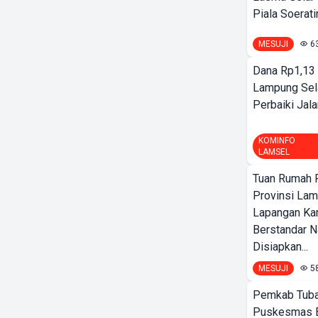
Piala Soeratin
MESUJI
6
Dana Rp1,13 
Lampung Sel
Perbaiki Jala
KOMINFO
LAMSEL
Tuan Rumah P
Provinsi Lam
Lapangan K
Berstandar N
Disiapkan...
MESUJI
5
Pemkab Tuba
Puskesmas 