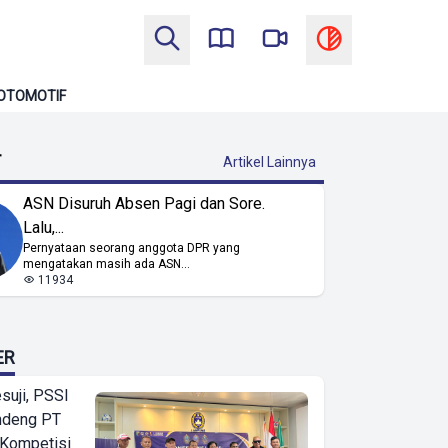
OTOMOTIF
T
Artikel Lainnya
ASN Disuruh Absen Pagi dan Sore.
Lalu,...
Pernyataan seorang anggota DPR yang
mengatakan masih ada ASN...
11934
ER
suji, PSSI
ndeng PT
 Kompetisi