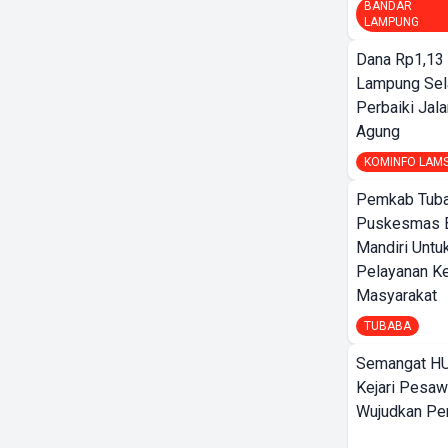
BANDAR
LAMPUNG
Dana Rp1,13 
Lampung Sel
Perbaiki Jala
Agung
KOMINFO LAM
Pemkab Tuba
Puskesmas 
Mandiri Untu
Pelayanan K
Masyarakat
TUBABA
Semangat HU
Kejari Pesaw
Wujudkan Per