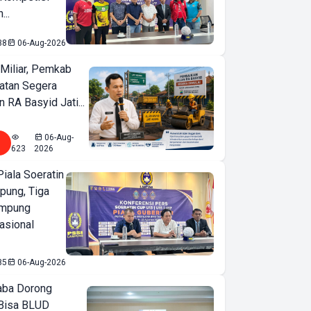
...
38
06-Aug-2026
Miliar, Pemkab
atan Segera
n RA Basyid Jati...
06-Aug-
623
2026
iala Soeratin
pung, Tiga
ampung
asional
85
06-Aug-2026
ba Dorong
Bisa BLUD