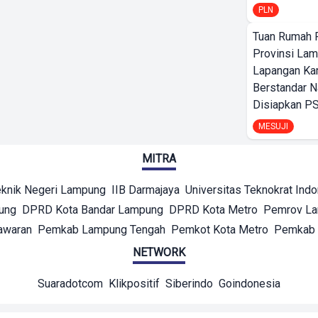
PLN
Tuan Rumah P
Provinsi Lam
Lapangan K
Berstandar N
Disiapkan PS
MESUJI
MITRA
eknik Negeri Lampung
IIB Darmajaya
Universitas Teknokrat Ind
ung
DPRD Kota Bandar Lampung
DPRD Kota Metro
Pemrov L
awaran
Pemkab Lampung Tengah
Pemkot Kota Metro
Pemkab 
NETWORK
Suaradotcom
Klikpositif
Siberindo
Goindonesia