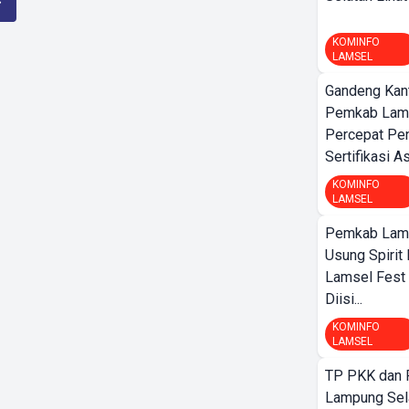
KOMINFO
LAMSEL
Gandeng Kant
Pemkab Lamp
Percepat Pe
Sertifikasi A
KOMINFO
LAMSEL
Pemkab Lamp
Usung Spirit 
Lamsel Fest 
Diisi...
KOMINFO
LAMSEL
TP PKK dan
Lampung Sela