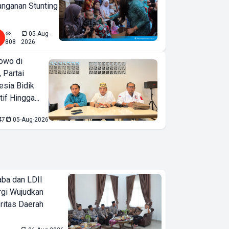
nganan Stunting
05-Aug-
808
2026
owo di
 Partai
esia Bidik
if Hingga...
47
05-Aug-2026
ba dan LDII
rgi Wujudkan
ritas Daerah