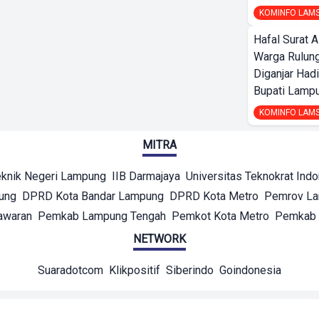
KOMINFO LAM
Hafal Surat A
Warga Rulung
Diganjar Had
Bupati Lampu
KOMINFO LAM
MITRA
eknik Negeri Lampung
IIB Darmajaya
Universitas Teknokrat Ind
ung
DPRD Kota Bandar Lampung
DPRD Kota Metro
Pemrov L
awaran
Pemkab Lampung Tengah
Pemkot Kota Metro
Pemkab 
NETWORK
Suaradotcom
Klikpositif
Siberindo
Goindonesia