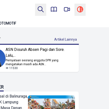
OTOMOTIF
T
Artikel Lainnya
ASN Disuruh Absen Pagi dan Sore.
Lalu,...
Pernyataan seorang anggota DPR yang
mengatakan masih ada ASN...
11530
ER
l di Balinuraga,
K Lampung
 Masa Depan...