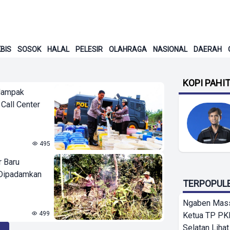
BIS
SOSOK
HALAL
PELESIR
OLAHRAGA
NASIONAL
DAERAH
KOPI PAHI
rdampak
Call Center
495
r Baru
 Dipadamkan
TERPOPUL
Ngaben Massa
499
Ketua TP PK
Selatan Lihat