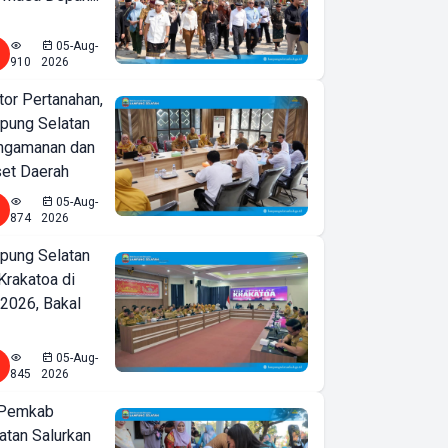
05-Aug-
910
2026
or Pertanahan,
ung Selatan
ngamanan dan
set Daerah
05-Aug-
874
2026
ung Selatan
Krakatoa di
2026, Bakal
05-Aug-
845
2026
 Pemkab
tan Salurkan