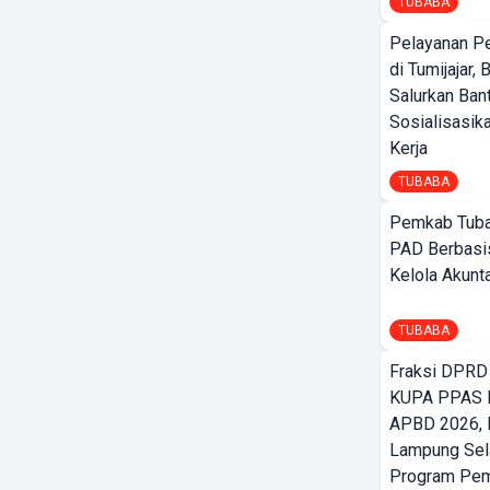
TUBABA
Pelayanan P
di Tumijajar,
Salurkan Ban
Sosialisasik
Kerja
TUBABA
Pemkab Tuba
PAD Berbasis
Kelola Akunt
TUBABA
Fraksi DPRD
KUPA PPAS 
APBD 2026,
Lampung Sela
Program Pe