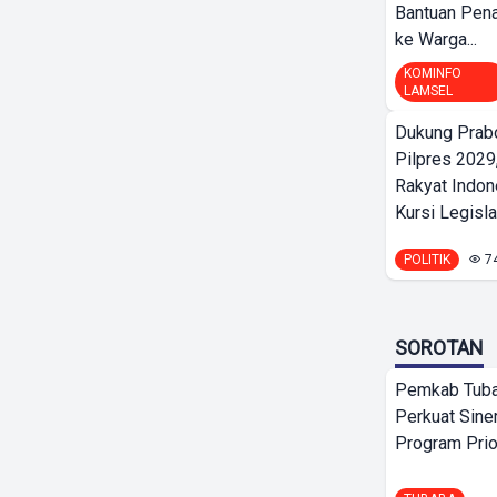
Bantuan Pena
ke Warga...
KOMINFO
LAMSEL
Dukung Prab
Pilpres 2029,
Rakyat Indon
Kursi Legislat
POLITIK
7
SOROTAN
Pemkab Tuba
Perkuat Sine
Program Prio