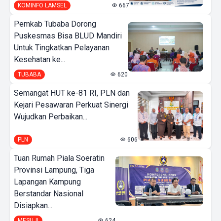
KOMINFO LAMSEL
667
Pemkab Tubaba Dorong
Puskesmas Bisa BLUD Mandiri
Untuk Tingkatkan Pelayanan
Kesehatan ke...
TUBABA
620
Semangat HUT ke-81 RI, PLN dan
Kejari Pesawaran Perkuat Sinergi
Wujudkan Perbaikan...
PLN
606
Tuan Rumah Piala Soeratin
Provinsi Lampung, Tiga
Lapangan Kampung
Berstandar Nasional
Disiapkan...
MESUJI
624