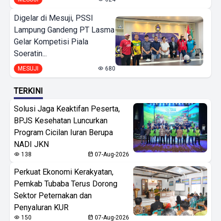
Digelar di Mesuji, PSSI
Lampung Gandeng PT Lasma
Gelar Kompetisi Piala
Soeratin...
MESUJI
680
TERKINI
Solusi Jaga Keaktifan Peserta,
BPJS Kesehatan Luncurkan
Program Cicilan Iuran Berupa
NADI JKN
138
07-Aug-2026
Perkuat Ekonomi Kerakyatan,
Pemkab Tubaba Terus Dorong
Sektor Peternakan dan
Penyaluran KUR
150
07-Aug-2026