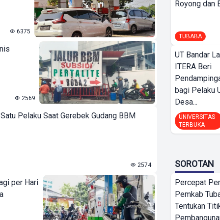
Royong dan Be
6375
TUBABA
nis
UT Bandar L
ITERA Beri
Pendamping
bagi Pelak
2569
Desa...
uk Satu Pelaku Saat Gerebek Gudang BBM
UNIVERSITAS
TERBUKA
SOROTAN
2574
agi per Hari
Percepat Pe
a
Pemkab Tub
Tentukan Titi
Pembangunan