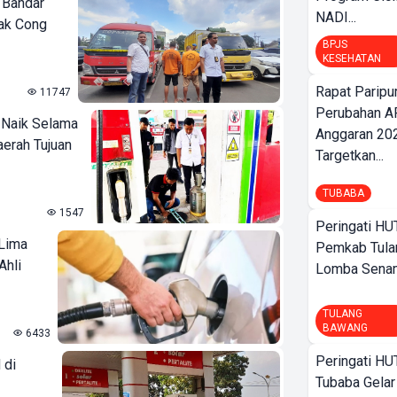
 Bandar
NADI...
yak Cong
BPJS
KESEHATAN
Rapat Parip
11747
Perubahan A
 Naik Selama
Anggaran 202
aerah Tujuan
Targetkan...
TUBABA
1547
Peringati HU
 Lima
Pemkab Tula
Ahli
Lomba Sena
TULANG
BAWANG
6433
Peringati HU
 di
Tubaba Gelar