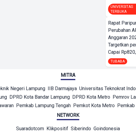
UNIVERSITAS
TERBUKA
Rapat Parip
Perubahan A
Anggaran 202
Targetkan pe
Capai Rp820,
TUBABA
MITRA
eknik Negeri Lampung
IIB Darmajaya
Universitas Teknokrat Ind
ung
DPRD Kota Bandar Lampung
DPRD Kota Metro
Pemrov L
awaran
Pemkab Lampung Tengah
Pemkot Kota Metro
Pemkab 
NETWORK
Suaradotcom
Klikpositif
Siberindo
Goindonesia