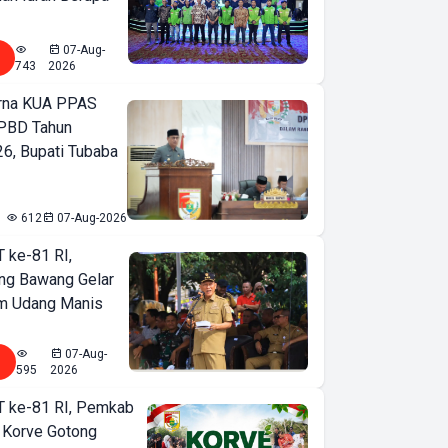
07-Aug-
743
2026
urna KUA PPAS
PBD Tahun
6, Bupati Tubaba
612
07-Aug-2026
T ke-81 RI,
ng Bawang Gelar
m Udang Manis
07-Aug-
595
2026
T ke-81 RI, Pemkab
 Korve Gotong