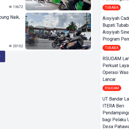
13672
TUBABA
pung Naik,
Aisyiyah Cad
Bupati Tubab
Aisyiyah Sin
Program Pem
20152
TUBABA
RSUDAM La
Perkuat Laya
Operasi Wasi
Lancar
RSUDAM
UT Bandar L
ITERA Beri
Pendamping
bagi Pelak
Desa Pahaw