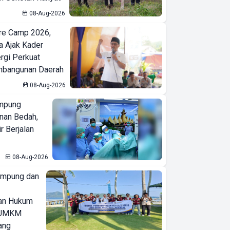
08-Aug-2026
re Camp 2026,
a Ajak Kader
ergi Perkuat
bangunan Daerah
08-Aug-2026
mpung
nan Bedah,
r Berjalan
08-Aug-2026
ampung dan
an Hukum
u UMKM
ang