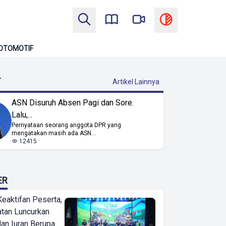
OTOMOTIF
T
Artikel Lainnya
ASN Disuruh Absen Pagi dan Sore.
Lalu,...
Pernyataan seorang anggota DPR yang
mengatakan masih ada ASN...
12415
ER
Keaktifan Peserta,
tan Luncurkan
lan Iuran Berupa