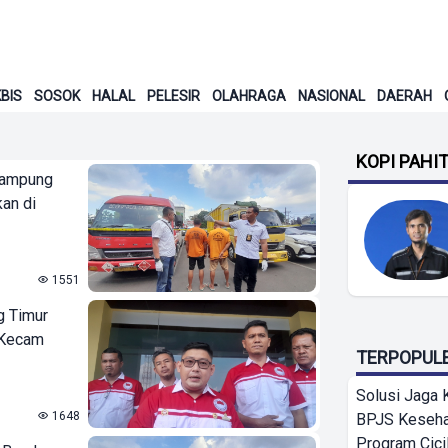
BIS
SOSOK
HALAL
PELESIR
OLAHRAGA
NASIONAL
DAERAH
KOPI PAHI
Lampung
kan di
1551
g Timur
 Kecam
TERPOPUL
Solusi Jaga 
1648
BPJS Keseha
Program Cici