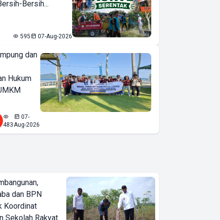
rsih-Bersih...
595
07-Aug-2026
ampung dan
an Hukum
u UMKM
07-
483
Aug-2026
mbangunan,
aba dan BPN
k Koordinat
 Sekolah Rakyat