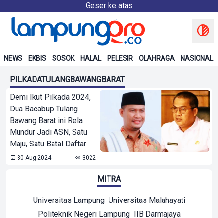
Geser ke atas
NEWS
EKBIS
SOSOK
HALAL
PELESIR
OLAHRAGA
NASIONAL
PILKADATULANGBAWANGBARAT
Demi Ikut Pilkada 2024,
Dua Bacabup Tulang
Bawang Barat ini Rela
Mundur Jadi ASN, Satu
Maju, Satu Batal Daftar
30-Aug-2024
3022
MITRA
Universitas Lampung
Universitas Malahayati
Politeknik Negeri Lampung
IIB Darmajaya