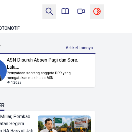
OTOMOTIF
T
Artikel Lainnya
ASN Disuruh Absen Pagi dan Sore.
Lalu,...
Pernyataan seorang anggota DPR yang
mengatakan masih ada ASN...
12029
ER
Miliar, Pemkab
atan Segera
n RA Basyid Jati...