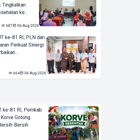
k Tingkatkan
sehatan ke...
687
06-Aug-2026
T ke-81 RI, PLN dan
aran Perkuat Sinergi
baikan...
664
06-Aug-2026
T ke-81 RI, Pemkab
 Korve Gotong
ersih-Bersih