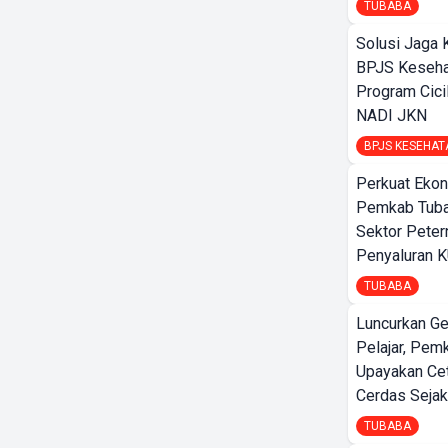
TUBABA
Solusi Jaga 
BPJS Keseha
Program Cici
NADI JKN
BPJS KESEHAT
Perkuat Ekon
Pemkab Tuba
Sektor Peter
Penyaluran 
TUBABA
Luncurkan G
Pelajar, Pem
Upayakan Ce
Cerdas Sejak
TUBABA