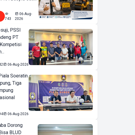
06-Aug-
743
2026
suji, PSSI
ndeng PT
 Kompetisi
...
42
06-Aug-2026
iala Soeratin
pung, Tiga
ampung
asional
94
06-Aug-2026
ba Dorong
Bisa BLUD