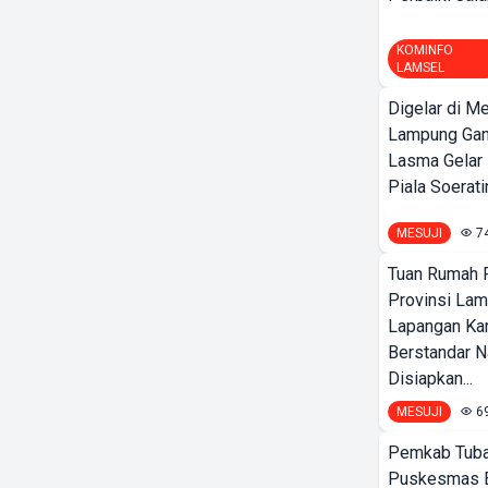
KOMINFO
LAMSEL
Digelar di Me
Lampung Ga
Lasma Gelar
Piala Soeratin
MESUJI
7
Tuan Rumah P
Provinsi Lam
Lapangan K
Berstandar N
Disiapkan...
MESUJI
6
Pemkab Tuba
Puskesmas 