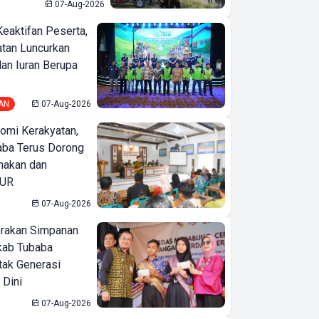
07-Aug-2026
Keaktifan Peserta,
tan Luncurkan
lan Iuran Berupa
AN
07-Aug-2026
omi Kerakyatan,
ba Terus Dorong
nakan dan
KUR
07-Aug-2026
erakan Simpanan
kab Tubaba
tak Generasi
 Dini
07-Aug-2026