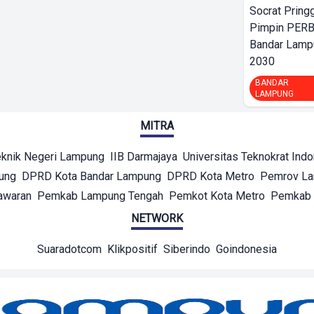
Socrat Pring
Pimpin PERB
Bandar Lamp
2030
BANDAR
LAMPUNG
MITRA
eknik Negeri Lampung
IIB Darmajaya
Universitas Teknokrat Ind
ung
DPRD Kota Bandar Lampung
DPRD Kota Metro
Pemrov L
awaran
Pemkab Lampung Tengah
Pemkot Kota Metro
Pemkab 
NETWORK
Suaradotcom
Klikpositif
Siberindo
Goindonesia