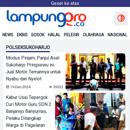
Geser ke atas
NEWS
EKBIS
SOSOK
HALAL
PELESIR
OLAHRAGA
NASIONAL
POLSEKSUKOHARJO
Modus Pinjam, Panjul Asal
Sukoharjo Pringsewu ini
Jual Motor Temannya untuk
Nyabu dan Nyelot
19-Dec-2024
35052
Kabur Usai Tepergok
Curi Motor Guru SDN 2
Banjarejo Banyumas,
Pelaku Ditangkap
Warga di Pagelaran