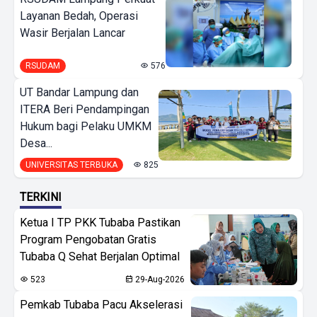
Layanan Bedah, Operasi
Wasir Berjalan Lancar
RSUDAM
576
UT Bandar Lampung dan
ITERA Beri Pendampingan
Hukum bagi Pelaku UMKM
Desa...
UNIVERSITAS TERBUKA
825
TERKINI
Ketua I TP PKK Tubaba Pastikan
Program Pengobatan Gratis
Tubaba Q Sehat Berjalan Optimal
523
29-Aug-2026
Pemkab Tubaba Pacu Akselerasi