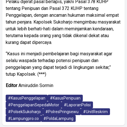
Pelaku dijerat pasal berlapis, yakni Pasal 378 KUHP
tentang Penipuan dan Pasal 372 KUHP tentang
Penggelapan, dengan ancaman hukuman maksimal empat
tahun penjara. Kapolsek Sukoharjo mengimbau masyarakat
untuk lebih berhati-hati dalam meminjamkan kendaraan,
terutama kepada orang yang tidak dikenal dekat atau
kurang dapat dipercaya.
“Kasus ini menjadi pembelajaran bagi masyarakat agar
selalu waspada terhadap potensi penipuan dan
penggelapan yang dapat terjadi di lingkungan sekitar,”
tutup Kapolsek. (***)
Editor
Amiruddin Sormin
#KasusPenggelapan
#KasusPenipuan
#PenggelapanSepedaMotor
#LaporanPolisi
#PolsekSukoharjo
#PolresPringsewu
#UnitReskrim
#Lampungpro.co
#PoldaLampung