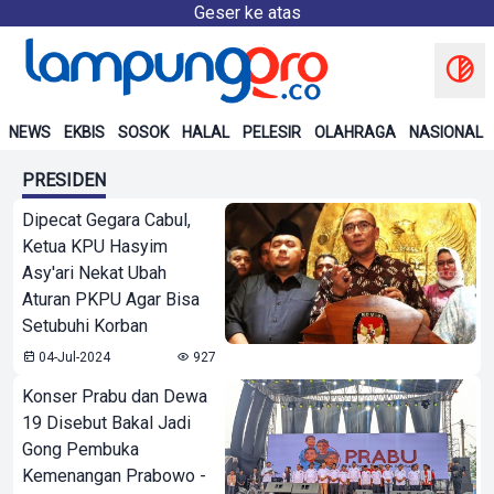
Geser ke atas
NEWS
EKBIS
SOSOK
HALAL
PELESIR
OLAHRAGA
NASIONAL
PRESIDEN
Dipecat Gegara Cabul,
Ketua KPU Hasyim
Asy'ari Nekat Ubah
Aturan PKPU Agar Bisa
Setubuhi Korban
04-Jul-2024
927
Konser Prabu dan Dewa
19 Disebut Bakal Jadi
Gong Pembuka
Kemenangan Prabowo -