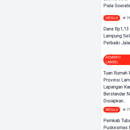
Piala Soeratin
MESUJI
7
Dana Rp1,13 
Lampung Sel
Perbaiki Jala
KOMINFO
LAMSEL
Tuan Rumah P
Provinsi Lam
Lapangan K
Berstandar N
Disiapkan...
MESUJI
7
Pemkab Tuba
Puskesmas 