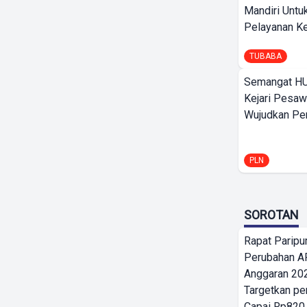
Mandiri Untu
Pelayanan Ke
TUBABA
Semangat HU
Kejari Pesaw
Wujudkan Per
PLN
SOROTAN
Rapat Parip
Perubahan A
Anggaran 202
Targetkan pe
Capai Rp820,