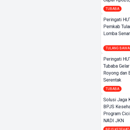
TUBABA
Peringati HU
Pemkab Tula
Lomba Sena
TULANG BAWA
Peringati HU
Tubaba Gelar
Royong dan B
Serentak
TUBABA
Solusi Jaga 
BPJS Keseha
Program Cici
NADI JKN
BPJS KESEHAT