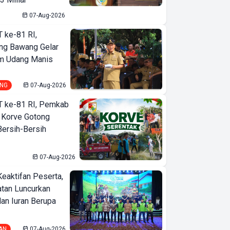
07-Aug-2026
T ke-81 RI,
ng Bawang Gelar
m Udang Manis
NG
07-Aug-2026
T ke-81 RI, Pemkab
 Korve Gotong
ersih-Bersih
07-Aug-2026
Keaktifan Peserta,
tan Luncurkan
lan Iuran Berupa
AN
07-Aug-2026