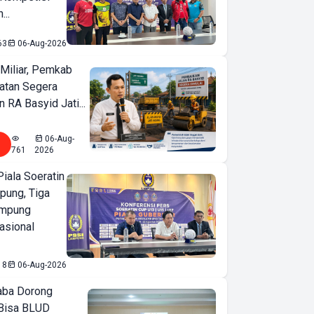
...
63
06-Aug-2026
Miliar, Pemkab
atan Segera
n RA Basyid Jati...
06-Aug-
761
2026
iala Soeratin
pung, Tiga
ampung
asional
18
06-Aug-2026
ba Dorong
Bisa BLUD