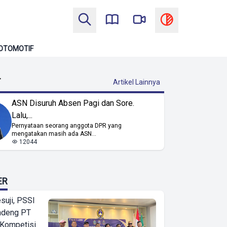
OTOMOTIF
T
Artikel Lainnya
ASN Disuruh Absen Pagi dan Sore.
Lalu,...
Pernyataan seorang anggota DPR yang
mengatakan masih ada ASN...
12044
ER
suji, PSSI
ndeng PT
 Kompetisi