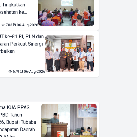
k Tingkatkan
sehatan ke...
703
06-Aug-2026
T ke-81 RI, PLN dan
aran Perkuat Sinergi
baikan...
679
06-Aug-2026
urna KUA PPAS
PBD Tahun
6, Bupati Tubaba
ndapatan Daerah
3 Miliar