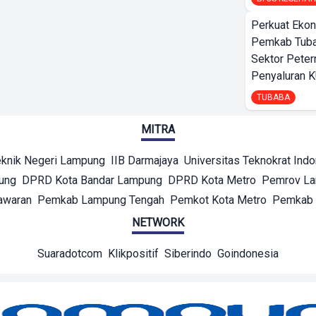
Perkuat Ekon
Pemkab Tuba
Sektor Peter
Penyaluran 
TUBABA
MITRA
eknik Negeri Lampung
IIB Darmajaya
Universitas Teknokrat Ind
ung
DPRD Kota Bandar Lampung
DPRD Kota Metro
Pemrov L
awaran
Pemkab Lampung Tengah
Pemkot Kota Metro
Pemkab 
NETWORK
Suaradotcom
Klikpositif
Siberindo
Goindonesia