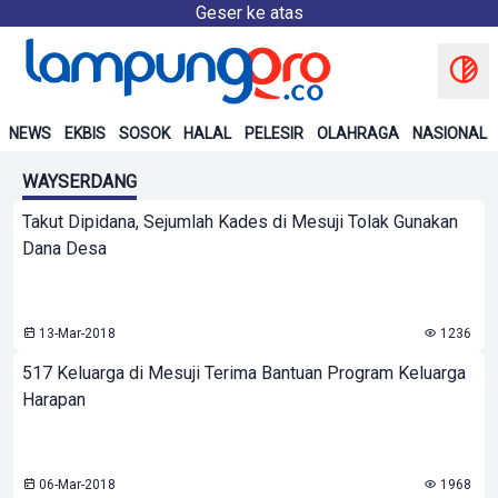
Geser ke atas
NEWS
EKBIS
SOSOK
HALAL
PELESIR
OLAHRAGA
NASIONAL
WAYSERDANG
Takut Dipidana, Sejumlah Kades di Mesuji Tolak Gunakan
Dana Desa
13-Mar-2018
1236
517 Keluarga di Mesuji Terima Bantuan Program Keluarga
Harapan
06-Mar-2018
1968