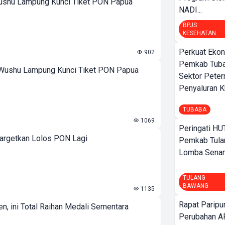
Wushu Lampung Kunci Tiket PON Papua
NADI...
BPJS
KESEHATAN
Perkuat Ekon
902
Pemkab Tuba
t Wushu Lampung Kunci Tiket PON Papua
Sektor Peter
Penyaluran 
TUBABA
1069
Peringati HU
argetkan Lolos PON Lagi
Pemkab Tula
Lomba Sena
TULANG
BAWANG
1135
Rapat Parip
n, ini Total Raihan Medali Sementara
Perubahan A