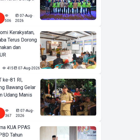
07-Aug-
506
2026
omi Kerakyatan,
ba Terus Dorong
nakan dan
KUR
415
07-Aug-2026
T ke-81 RI,
ng Bawang Gelar
m Udang Manis
07-Aug-
367
2026
urna KUA PPAS
PBD Tahun