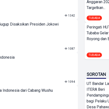
Anggaran 202
Targetkan...
1342
TUBABA
Gugup Disaksikan Presiden Jokowi
Peringati HU
Tubaba Gelar
Royong dan Be
1087
TUBABA
ndonesia
SOROTAN
1094
UT Bandar L
ITERA Beri
a Indonesia dari Cabang Wushu
Pendamping
bagi Pelak
Desa Pahaw