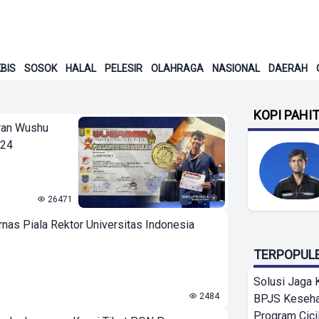
BIS
SOSOK
HALAL
PELESIR
OLAHRAGA
NASIONAL
DAERAH
KOPI PAHI
aran Wushu
024
26471
nas Piala Rektor Universitas Indonesia
TERPOPUL
Solusi Jaga 
2484
BPJS Keseha
Program Cici