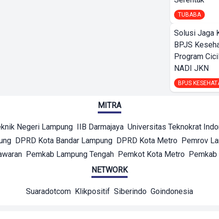
TUBABA
Solusi Jaga 
BPJS Keseha
Program Cici
NADI JKN
BPJS KESEHAT
MITRA
eknik Negeri Lampung
IIB Darmajaya
Universitas Teknokrat Ind
ung
DPRD Kota Bandar Lampung
DPRD Kota Metro
Pemrov L
awaran
Pemkab Lampung Tengah
Pemkot Kota Metro
Pemkab 
NETWORK
Suaradotcom
Klikpositif
Siberindo
Goindonesia