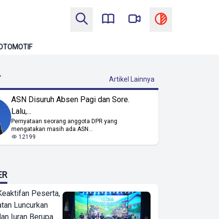
OTOMOTIF
T
Artikel Lainnya
ASN Disuruh Absen Pagi dan Sore.
Lalu,...
Pernyataan seorang anggota DPR yang
mengatakan masih ada ASN...
12199
ER
Keaktifan Peserta,
tan Luncurkan
lan Iuran Berupa