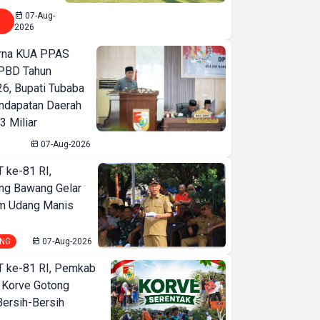
07-Aug-
2026
urna KUA PPAS
PBD Tahun
6, Bupati Tubaba
ndapatan Daerah
3 Miliar
07-Aug-2026
T ke-81 RI,
ng Bawang Gelar
m Udang Manis
NG
07-Aug-2026
T ke-81 RI, Pemkab
 Korve Gotong
ersih-Bersih