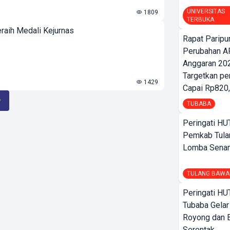
UNIVERSITAS
1809
TERBUKA
aih Medali Kejurnas
Rapat Parip
Perubahan A
Anggaran 202
Targetkan pe
1429
Capai Rp820,
TUBABA
Peringati HU
Pemkab Tula
Lomba Sena
TULANG BAWA
Peringati HU
Tubaba Gelar
Royong dan B
Serentak