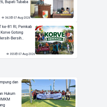
6, Bupati Tubaba
362
07-Aug-2026
T ke-81 RI, Pemkab
 Korve Gotong
rsih-Bersih...
355
07-Aug-2026
ampung dan
an Hukum
u UMKM
ang