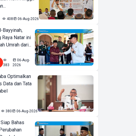
...
408
06-Aug-2026
l-Bayyinah,
 Raya Natar ini
ah Umrah dari...
06-Aug-
383
2026
ba Optimalkan
 Data dan Tata
abel
380
06-Aug-2026
 Siap Bahas
Perubahan