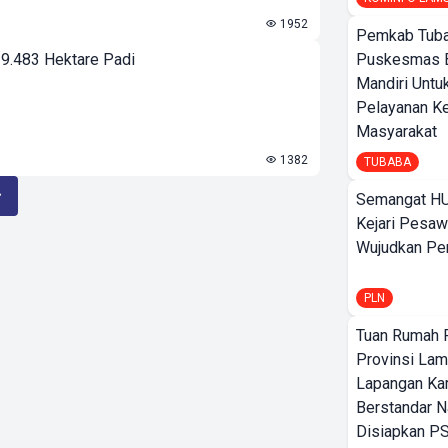
1952
Pemkab Tuba
 9.483 Hektare Padi
Puskesmas 
Mandiri Untu
Pelayanan K
Masyarakat
1382
TUBABA
Semangat HU
Kejari Pesaw
Wujudkan Per
PLN
Tuan Rumah P
Provinsi Lam
Lapangan K
Berstandar N
Disiapkan PS