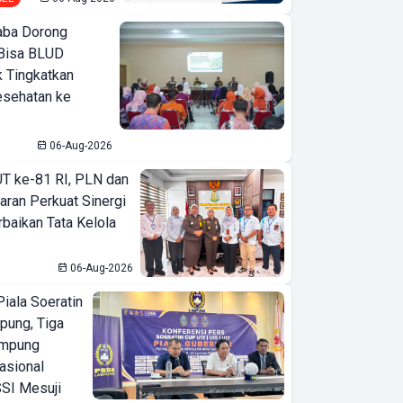
ba Dorong
Bisa BLUD
k Tingkatkan
esehatan ke
06-Aug-2026
T ke-81 RI, PLN dan
aran Perkuat Sinergi
baikan Tata Kelola
06-Aug-2026
iala Soeratin
pung, Tiga
ampung
asional
SI Mesuji