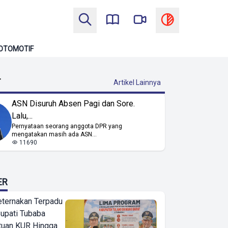
OTOMOTIF
T
Artikel Lainnya
ASN Disuruh Absen Pagi dan Sore.
Lalu,...
Pernyataan seorang anggota DPR yang
mengatakan masih ada ASN...
11690
ER
eternakan Terpadu
 Bupati Tubaba
tuan KUR Hingga