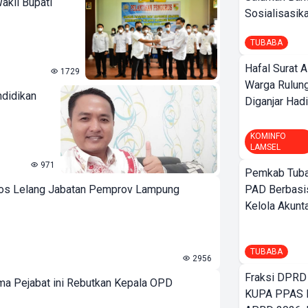
akil Bupati
Sosialisasikan
TUBABA
Hafal Surat A
1729
Warga Rulung
ndidikan
Diganjar Hadi
KOMINFO
LAMSEL
971
Pemkab Tuba
los Lelang Jabatan Pemprov Lampung
PAD Berbasis
Kelola Akunt
TUBABA
2956
Fraksi DPRD
a Pejabat ini Rebutkan Kepala OPD
KUPA PPAS 