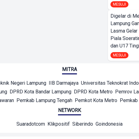
MESUJI
Digelar di Me
Lampung Ga
Lasma Gelar
Piala Soerati
dan U17 Ting
MESUJI
MITRA
eknik Negeri Lampung
IIB Darmajaya
Universitas Teknokrat Ind
ung
DPRD Kota Bandar Lampung
DPRD Kota Metro
Pemrov L
awaran
Pemkab Lampung Tengah
Pemkot Kota Metro
Pemkab 
NETWORK
Suaradotcom
Klikpositif
Siberindo
Goindonesia