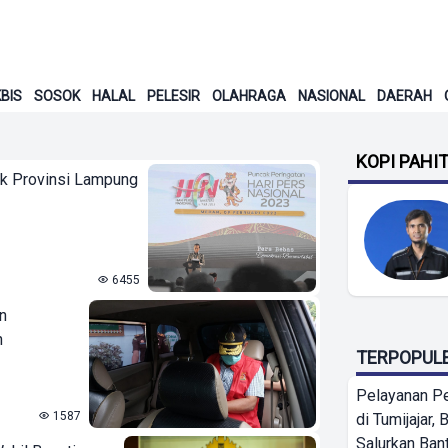
BIS
SOSOK
HALAL
PELESIR
OLAHRAGA
NASIONAL
DAERAH
KOPI PAHI
ik Provinsi Lampung
6455
n
n
TERPOPUL
Pelayanan P
1587
di Tumijajar,
Salurkan Ban