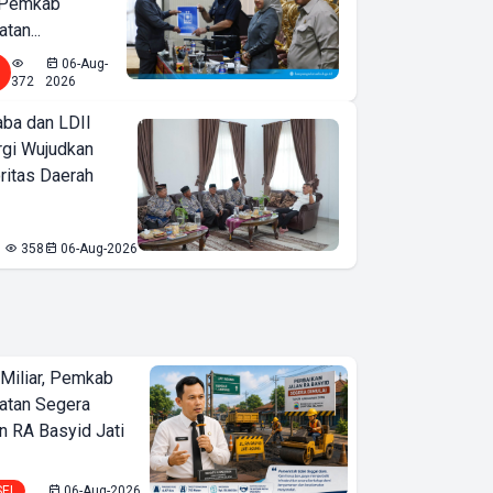
 Pemkab
tan...
06-Aug-
372
2026
ba dan LDII
rgi Wujudkan
ritas Daerah
358
06-Aug-2026
Miliar, Pemkab
atan Segera
n RA Basyid Jati
SEL
06-Aug-2026