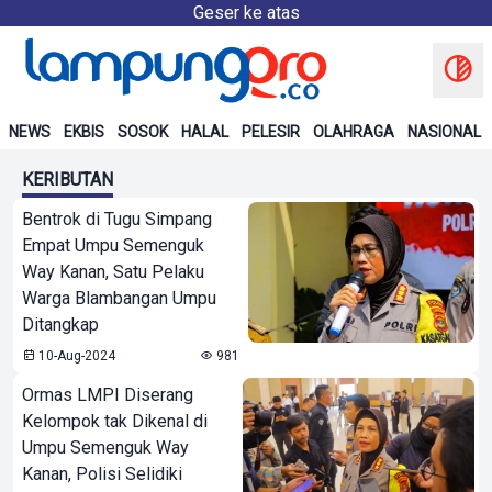
Geser ke atas
NEWS
EKBIS
SOSOK
HALAL
PELESIR
OLAHRAGA
NASIONAL
KERIBUTAN
Bentrok di Tugu Simpang
Empat Umpu Semenguk
Way Kanan, Satu Pelaku
Warga Blambangan Umpu
Ditangkap
10-Aug-2024
981
Ormas LMPI Diserang
Kelompok tak Dikenal di
Umpu Semenguk Way
Kanan, Polisi Selidiki