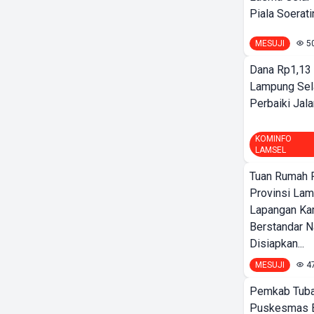
Piala Soeratin
MESUJI
5
Dana Rp1,13 
Lampung Sel
Perbaiki Jala
KOMINFO
LAMSEL
Tuan Rumah P
Provinsi Lam
Lapangan K
Berstandar N
Disiapkan...
MESUJI
4
Pemkab Tuba
Puskesmas 