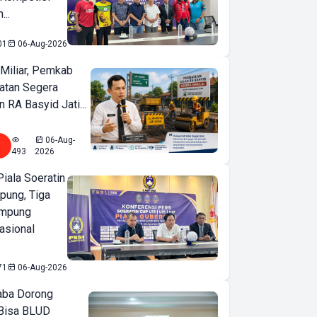
...
01
06-Aug-2026
Miliar, Pemkab
atan Segera
n RA Basyid Jati...
06-Aug-
493
2026
iala Soeratin
pung, Tiga
ampung
asional
71
06-Aug-2026
ba Dorong
Bisa BLUD