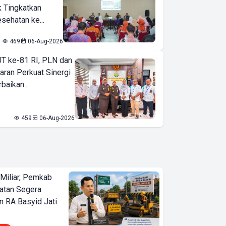
k Tingkatkan
sehatan ke...
469
06-Aug-2026
T ke-81 RI, PLN dan
aran Perkuat Sinergi
baikan...
459
06-Aug-2026
Miliar, Pemkab
atan Segera
n RA Basyid Jati