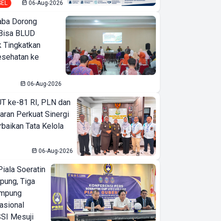
SEL
06-Aug-2026
ba Dorong
Bisa BLUD
k Tingkatkan
esehatan ke
06-Aug-2026
T ke-81 RI, PLN dan
aran Perkuat Sinergi
baikan Tata Kelola
06-Aug-2026
iala Soeratin
pung, Tiga
ampung
asional
SI Mesuji