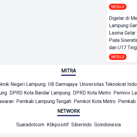
MESUJI
Digelar di Me
Lampung Ga
Lasma Gelar
Piala Soerati
dan U17 Ting
MESUJI
MITRA
eknik Negeri Lampung
IIB Darmajaya
Universitas Teknokrat Ind
ung
DPRD Kota Bandar Lampung
DPRD Kota Metro
Pemrov L
awaran
Pemkab Lampung Tengah
Pemkot Kota Metro
Pemkab 
NETWORK
Suaradotcom
Klikpositif
Siberindo
Goindonesia