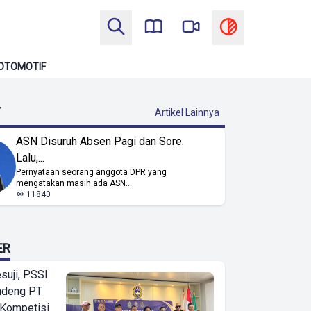
OTOMOTIF
T
Artikel Lainnya
ASN Disuruh Absen Pagi dan Sore.
Lalu,...
Pernyataan seorang anggota DPR yang
mengatakan masih ada ASN...
11840
ER
suji, PSSI
ndeng PT
 Kompetisi