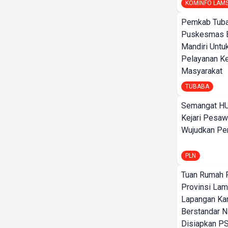
KOMINFO LAM
Pemkab Tuba
Puskesmas 
Mandiri Untu
Pelayanan K
Masyarakat
TUBABA
Semangat HU
Kejari Pesaw
Wujudkan Per
PLN
Tuan Rumah P
Provinsi Lam
Lapangan K
Berstandar N
Disiapkan PS