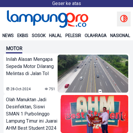
Geser ke atas
NEWS
EKBIS
SOSOK
HALAL
PELESIR
OLAHRAGA
NASIONAL
MOTOR
Inilah Alasan Mengapa
Sepeda Motor Dilarang
Melintas di Jalan Tol
28-Oct-2024
751
Olah Manuktan Jadi
Desinfektan, Siswi
SMAN 1 Purbolinggo
Lampung Timur ini Juarai
AHM Best Student 2024