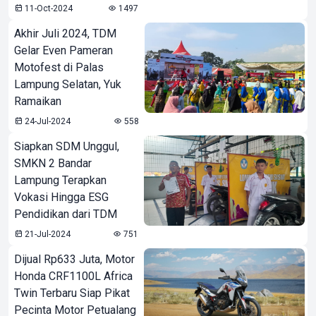
11-Oct-2024
1497
Akhir Juli 2024, TDM
Gelar Even Pameran
Motofest di Palas
Lampung Selatan, Yuk
Ramaikan
24-Jul-2024
558
Siapkan SDM Unggul,
SMKN 2 Bandar
Lampung Terapkan
Vokasi Hingga ESG
Pendidikan dari TDM
21-Jul-2024
751
Dijual Rp633 Juta, Motor
Honda CRF1100L Africa
Twin Terbaru Siap Pikat
Pecinta Motor Petualang