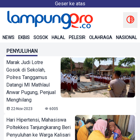
Geser ke atas
NEWS
EKBIS
SOSOK
HALAL
PELESIR
OLAHRAGA
NASIONAL
PENYULUHAN
Marak Judi Lotre
Gosok di Sekolah,
Polres Tanggamus
Datangi MI Mathlaul
Anwar Pugung, Penjual
Menghilang
22-Nov-2023
6005
Hari Hipertensi, Mahasiswa
Poltekkes Tanjungkarang Beri
Penyuluhan ke Warga Kalisari