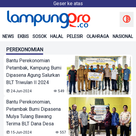
Geser ke atas
NEWS
EKBIS
SOSOK
HALAL
PELESIR
OLAHRAGA
NASIONAL
PEREKONOMIAN
Bantu Perekonomian
Petambak, Kampung Bumi
Dipasena Agung Salurkan
BLT Triwulan II 2024
24-Jun-2024
549
Bantu Perekonomian,
Petambak Bumi Dipasena
Mulya Tulang Bawang
Terima BLT Dana Desa
15-Jun-2024
557