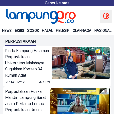
Geser ke atas
NEWS
EKBIS
SOSOK
HALAL
PELESIR
OLAHRAGA
NASIONAL
PERPUSTAKAAN
Rindu Kampung Halaman,
Perpustakaan
Universitas Malahayati
Suguhkan Konsep 34
Rumah Adat
01-Oct-2021
1373
Perpustakaan Puska
Mandiri Lampung Barat
Juara Pertama Lomba
Perpustakaan Umum