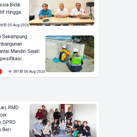
esia Bidik
if Hingga...
08
05-Aug-2026
i Sekampung
mbangunan
tai Mandiri Sejati
pesifikasi...
387
06-Aug-2026
Lari, RMD
ncer
an DPRD
 Beri