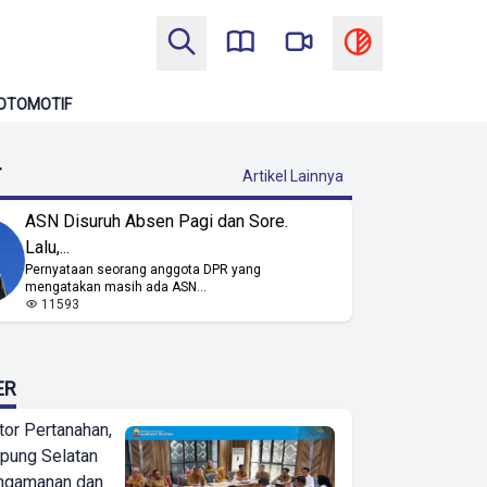
OTOMOTIF
T
Artikel Lainnya
ASN Disuruh Absen Pagi dan Sore.
Lalu,...
Pernyataan seorang anggota DPR yang
mengatakan masih ada ASN...
11593
ER
or Pertanahan,
ung Selatan
ngamanan dan