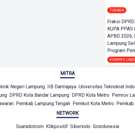
TUBABA
Fraksi DPRD
KUPA PPAS 
APBD 2026,
Lampung Sela
Program Pe
KOMINFO LAM
MITRA
eknik Negeri Lampung
IIB Darmajaya
Universitas Teknokrat Ind
ung
DPRD Kota Bandar Lampung
DPRD Kota Metro
Pemrov L
awaran
Pemkab Lampung Tengah
Pemkot Kota Metro
Pemkab 
NETWORK
Suaradotcom
Klikpositif
Siberindo
Goindonesia