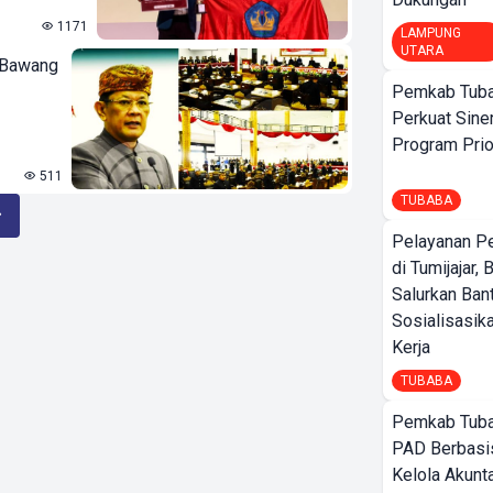
1171
LAMPUNG
UTARA
 Bawang
Pemkab Tuba
Perkuat Sine
Program Prio
511
TUBABA
Pelayanan P
di Tumijajar,
Salurkan Ban
Sosialisasik
Kerja
TUBABA
Pemkab Tuba
PAD Berbasis
Kelola Akunt