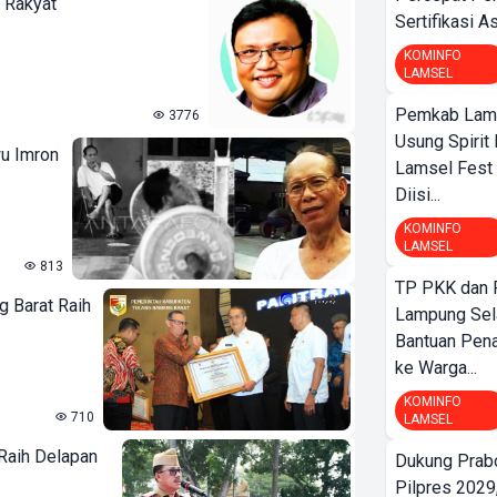
 Rakyat
Sertifikasi A
KOMINFO
LAMSEL
Pemkab Lamp
3776
Usung Spirit 
wu Imron
Lamsel Fest 
Diisi...
KOMINFO
LAMSEL
813
TP PKK dan
 Barat Raih
Lampung Sela
Bantuan Pena
ke Warga...
KOMINFO
710
LAMSEL
Raih Delapan
Dukung Prab
Pilpres 2029,