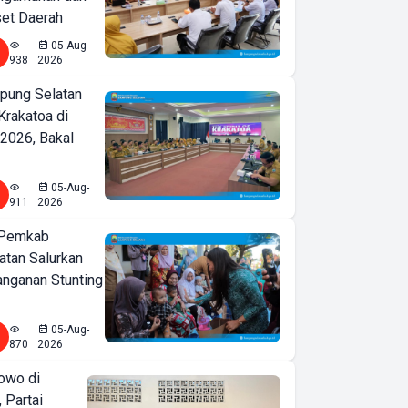
set Daerah
05-Aug-
938
2026
ung Selatan
Krakatoa di
2026, Bakal
05-Aug-
911
2026
 Pemkab
tan Salurkan
nganan Stunting
05-Aug-
870
2026
owo di
 Partai