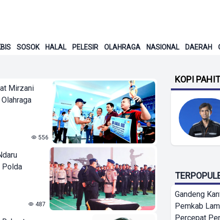
BIS
SOSOK
HALAL
PELESIR
OLAHRAGA
NASIONAL
DAERAH
KOPI PAHI
at Mirzani
 Olahraga
556
Ndaru
 Polda
TERPOPUL
Gandeng Kant
487
Pemkab Lamp
Percepat Pe