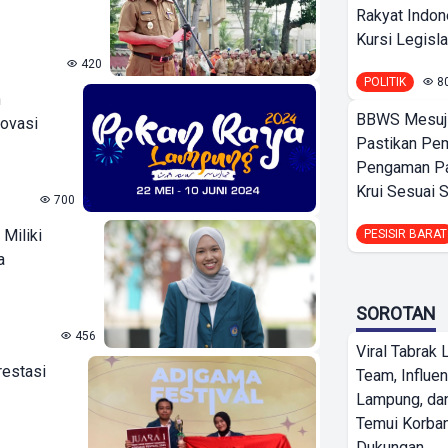
Rakyat Indon
Kursi Legislat
420
POLITIK
8
n
BBWS Mesuj
novasi
Pastikan Pe
Pengaman Pan
Krui Sesuai S
700
Miliki
PESISIR BARAT
a
SOROTAN
456
Viral Tabrak 
restasi
Team, Influe
Lampung, d
Temui Korban
Dukungan