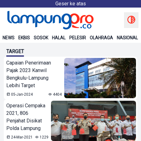
Geser ke atas
NEWS
EKBIS
SOSOK
HALAL
PELESIR
OLAHRAGA
NASIONAL
TARGET
Capaian Penerimaan
Pajak 2023 Kanwil
Bengkulu-Lampung
Lebihi Target
05-Jan-2024
4404
Operasi Cempaka
2021, 806
Penjahat Disikat
Polda Lampung
24-Mar-2021
1229