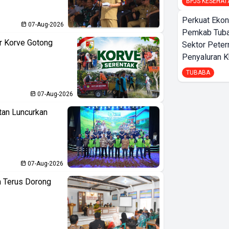
BPJS KESEHAT
Perkuat Ekon
07-Aug-2026
Pemkab Tuba
r Korve Gotong
Sektor Peter
Penyaluran 
TUBABA
07-Aug-2026
tan Luncurkan
07-Aug-2026
 Terus Dorong