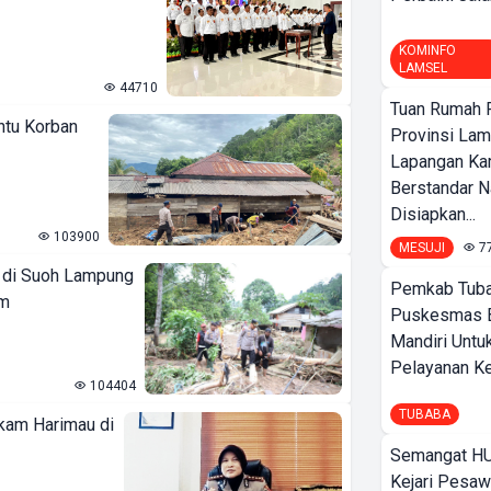
KOMINFO
LAMSEL
44710
Tuan Rumah P
ntu Korban
Provinsi Lam
Lapangan K
Berstandar N
Disiapkan...
103900
MESUJI
7
g di Suoh Lampung
Pemkab Tuba
em
Puskesmas 
Mandiri Untu
Pelayanan Ke
104404
TUBABA
kam Harimau di
Semangat HU
Kejari Pesaw