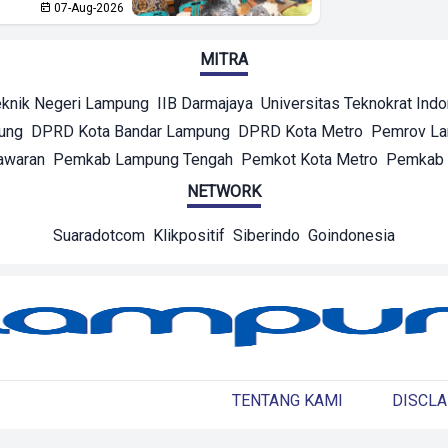
07-Aug-2026
MITRA
eknik Negeri Lampung
IIB Darmajaya
Universitas Teknokrat Ind
ung
DPRD Kota Bandar Lampung
DPRD Kota Metro
Pemrov L
awaran
Pemkab Lampung Tengah
Pemkot Kota Metro
Pemkab 
NETWORK
Suaradotcom
Klikpositif
Siberindo
Goindonesia
TENTANG KAMI
DISCLA