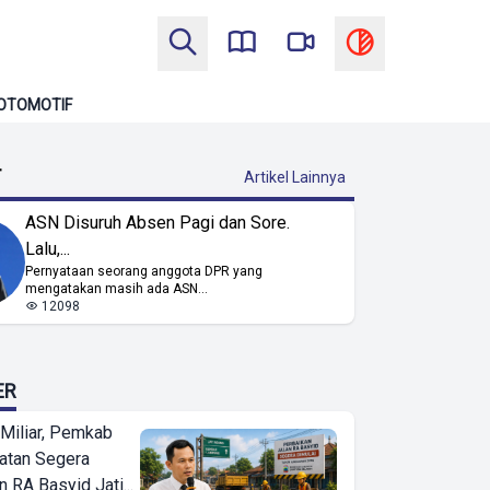
OTOMOTIF
T
Artikel Lainnya
ASN Disuruh Absen Pagi dan Sore.
Lalu,...
Pernyataan seorang anggota DPR yang
mengatakan masih ada ASN...
12098
ER
Miliar, Pemkab
atan Segera
n RA Basyid Jati...