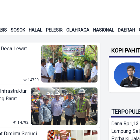
BIS
SOSOK
HALAL
PELESIR
OLAHRAGA
NASIONAL
DAERAH
 Desa Lewat
KOPI PAHI
14799
nfrastruktur
ng Barat
TERPOPUL
14792
Dana Rp1,13 
Lampung Sel
t Diminta Seriusi
Perbaiki Jala