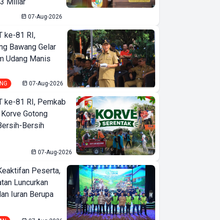
3 Miliar
07-Aug-2026
T ke-81 RI,
ng Bawang Gelar
m Udang Manis
NG
07-Aug-2026
T ke-81 RI, Pemkab
 Korve Gotong
ersih-Bersih
07-Aug-2026
Keaktifan Peserta,
tan Luncurkan
lan Iuran Berupa