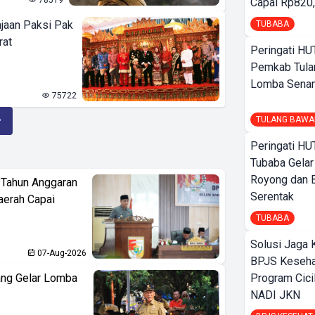
78519
Capai Rp820,
ajaan Paksi Pak
TUBABA
rat
Peringati HU
Pemkab Tula
Lomba Sena
75722
TULANG BAWA
Peringati HU
Tubaba Gelar
Royong dan B
Tahun Anggaran
Serentak
aerah Capai
TUBABA
Solusi Jaga 
07-Aug-2026
BPJS Keseha
ang Gelar Lomba
Program Cici
NADI JKN