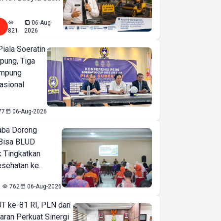
06-Aug-
821
2026
iala Soeratin
pung, Tiga
ampung
asional
77
06-Aug-2026
ba Dorong
Bisa BLUD
k Tingkatkan
sehatan ke...
762
06-Aug-2026
T ke-81 RI, PLN dan
aran Perkuat Sinergi