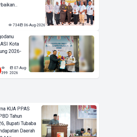
baikan...
734
06-Aug-2026
godanu
ASI Kota
ung 2026-
07-Aug-
399
2026
urna KUA PPAS
PBD Tahun
6, Bupati Tubaba
ndapatan Daerah