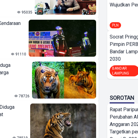
Wujudkan Per
95035
Kendaraan
PLN
Socrat Pring
Pimpin PERB
Bandar Lamp
91110
2030
iduga
BANDAR
arga
LAMPUNG
78726
SOROTAN
 Diduga
Rapat Parip
at
Perubahan A
Anggaran 202
Targetkan pe