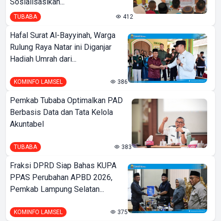
Sosialisasikan...
TUBABA
412
Hafal Surat Al-Bayyinah, Warga
Rulung Raya Natar ini Diganjar
Hadiah Umrah dari...
KOMINFO LAMSEL
386
Pemkab Tubaba Optimalkan PAD
Berbasis Data dan Tata Kelola
Akuntabel
TUBABA
383
Fraksi DPRD Siap Bahas KUPA
PPAS Perubahan APBD 2026,
Pemkab Lampung Selatan...
KOMINFO LAMSEL
375