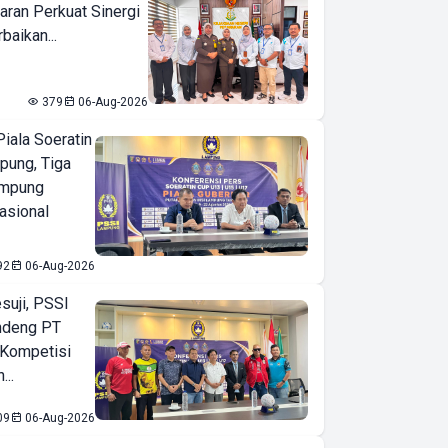
aran Perkuat Sinergi
baikan...
379
06-Aug-2026
iala Soeratin
pung, Tiga
ampung
asional
92
06-Aug-2026
suji, PSSI
ndeng PT
 Kompetisi
...
09
06-Aug-2026