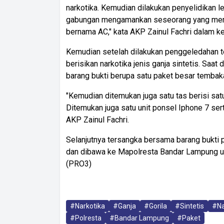
narkotika. Kemudian dilakukan penyelidikan le
gabungan mengamankan seseorang yang mem
bernama AC," kata AKP Zainul Fachri dalam k
Kemudian setelah dilakukan penggeledahan te
berisikan narkotika jenis ganja sintetis. Saat
barang bukti berupa satu paket besar tembak
"Kemudian ditemukan juga satu tas berisi sat
Ditemukan juga satu unit ponsel Iphone 7 sert
AKP Zainul Fachri.
Selanjutnya tersangka bersama barang bukti 
dan dibawa ke Mapolresta Bandar Lampung unt
(PRO3)
#Narkotika
#Ganja
#Gorila
#Sintetis
#Na
#Polresta
#Bandar Lampung
#Paket