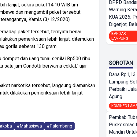
DPRD Bandar
bih lanjut, sekira pukul 14.10 WIB tim
Warning Ker
bawa dan mengambil paket tersebut
KUA 2026: P
eterangannya, Kamis (3/12/2020).
Digenjot, Bela
rhadap paket tersebut, ternyata benar
BANDAR
 dilakukan pemeriksaan lebih lanjut, ditemukan
LAMPUNG
au gorila seberat 130 gram.
u dompet dan uang tunai senilai Rp500 ribu.
SOROTAN
a satu jam Condotti berwarna coklat," ujar
Dana Rp1,13 
Lampung Sel
paket narkotika tersebut, langsung diamankan
Perbaiki Jala
uk dilakukan pemeriksaan lebih lanjut.
Agung
KOMINFO LAM
Pemkab Tuba
Puskesmas 
rkoba
#Mahasiswa
#Palembang
Mandiri Untu