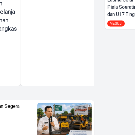
n
Circular
Piala Soerati
elanja
Economy
dan U17 Ting
nan
Seminar
MESUJI
angkas
Dukung
Pertanian
Berkelanjutan
dan
Pengelolaan
Sumber Daya
Alam
an Segera