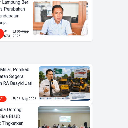
 Lampung Beri
as Perubahan
endapatan
nja...
06-Aug-
673
2026
Miliar, Pemkab
atan Segera
n RA Basyid Jati
SEL
06-Aug-2026
ba Dorong
Bisa BLUD
k Tingkatkan