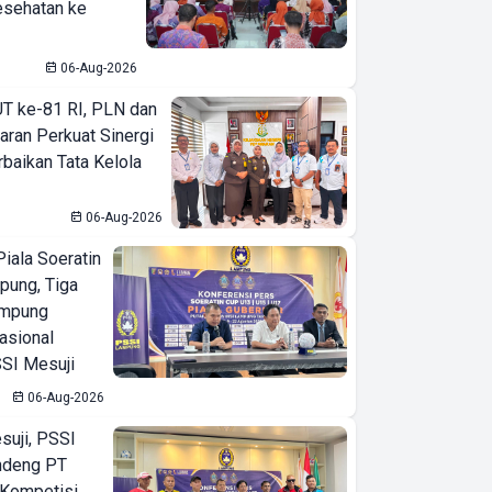
esehatan ke
06-Aug-2026
T ke-81 RI, PLN dan
aran Perkuat Sinergi
baikan Tata Kelola
06-Aug-2026
iala Soeratin
pung, Tiga
ampung
asional
Perlindungan dan
SI Mesuji
Kepercayaan,
06-Aug-2026
Kolaborasi Dua
suji, PSSI
Institusi Masyarakat
ndeng PT
Pihak yang
 Kompetisi