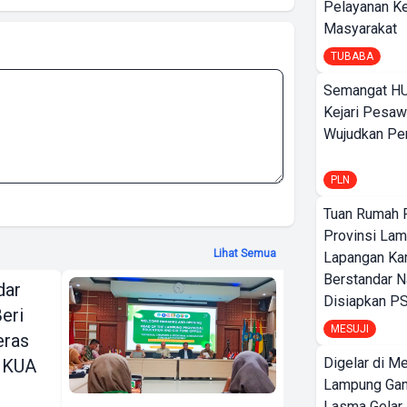
Pelayanan K
Masyarakat
TUBABA
Semangat HU
Kejari Pesaw
Wujudkan Per
PLN
Tuan Rumah P
Provinsi Lam
Lihat Semua
Lapangan K
Berstandar N
dar
SEAMEO
Disiapkan PS
eri
BIOTROP
MESUJI
eras
Gelar National
Digelar di Me
 KUA
& Regional
Lampung Ga
Training
Lasma Gelar