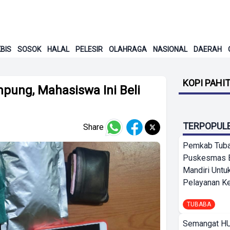
BIS
SOSOK
HALAL
PELESIR
OLAHRAGA
NASIONAL
DAERAH
KOPI PAHI
pung, Mahasiswa Ini Beli
TERPOPUL
Share
Pemkab Tuba
Puskesmas 
Mandiri Untu
Pelayanan Ke
TUBABA
Semangat HU