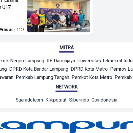
PT Lasma
an U17
06-Aug-2026
MITRA
eknik Negeri Lampung
IIB Darmajaya
Universitas Teknokrat Ind
ung
DPRD Kota Bandar Lampung
DPRD Kota Metro
Pemrov L
awaran
Pemkab Lampung Tengah
Pemkot Kota Metro
Pemkab 
NETWORK
Suaradotcom
Klikpositif
Siberindo
Goindonesia