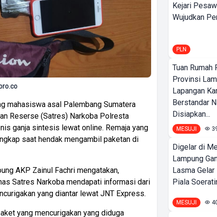
Kejari Pesaw
Wujudkan Per
PLN
Tuan Rumah P
Provinsi Lam
pro.co
Lapangan K
Berstandar N
ang mahasiswa asal Palembang Sumatera
Disiapkan...
tuan Reserse (Satres) Narkoba Polresta
is ganja sintesis lewat online. Remaja yang
MESUJI
3
tangkap saat hendak mengambil paketan di
Digelar di Me
Lampung Ga
Lasma Gelar
ung AKP Zainul Fachri mengatakan,
Piala Soeratin
as Satres Narkoba mendapati informasi dari
curigakan yang diantar lewat JNT Express.
MESUJI
4
paket yang mencurigakan yang diduga