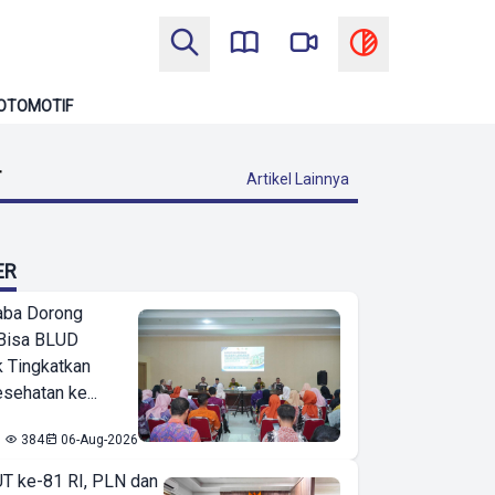
OTOMOTIF
T
Artikel Lainnya
ER
ba Dorong
Bisa BLUD
k Tingkatkan
sehatan ke...
384
06-Aug-2026
T ke-81 RI, PLN dan