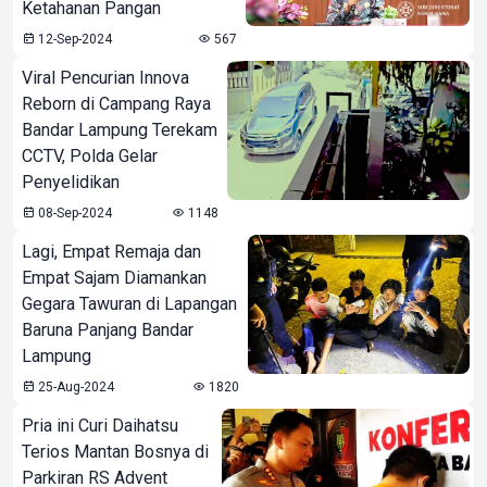
Ketahanan Pangan
12-Sep-2024
567
Viral Pencurian Innova
Reborn di Campang Raya
Bandar Lampung Terekam
CCTV, Polda Gelar
Penyelidikan
08-Sep-2024
1148
Lagi, Empat Remaja dan
Empat Sajam Diamankan
Gegara Tawuran di Lapangan
Baruna Panjang Bandar
Lampung
25-Aug-2024
1820
Pria ini Curi Daihatsu
Terios Mantan Bosnya di
Parkiran RS Advent