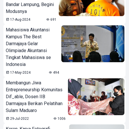
Bandar Lampung, Begini
Modusnya
17-Aug-2024
691
Mahasiswa Akuntansi
Kampus The Best
Darmajaya Gelar
Olimpiade Akuntansi
Tingkat Mahasiswa se
Indonesia
17-May-2024
494
Membangun Jiwa
Entrepreneurship Komunitas
Dif_able, Dosen IIB
Darmajaya Berikan Pelatihan
Sulam Maduaro
29-Jul-2022
1006
Keren, Karya Fotografi