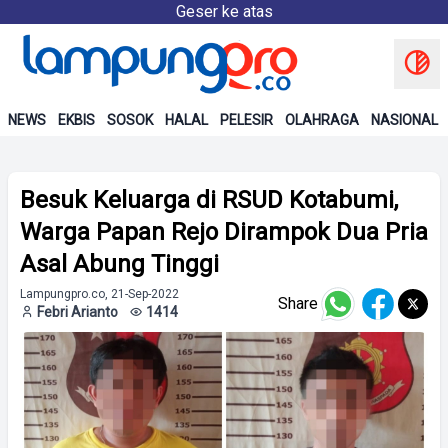
Geser ke atas
NEWS
EKBIS
SOSOK
HALAL
PELESIR
OLAHRAGA
NASIONAL
Besuk Keluarga di RSUD Kotabumi,
Warga Papan Rejo Dirampok Dua Pria
Asal Abung Tinggi
Lampungpro.co, 21-Sep-2022
Share
Febri Arianto
1414