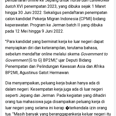
pendaftaran online ke Jepang untuk
nurse dan careworker
batch
XVI penempatan 2023, yang dibuka sejak 1 Maret
hingga 30 Juni 2022. Sekaligus pendaftaran penempatan
calon kandidat Pekerja Migran Indonesia (CPMI) bidang
keperawatan. Program ke Jerman batch II yang dibuka
pada 12 Mei hingga 9 Juni 2022.
"Para kandidat yang berminat kerja ke luar negeri dapat
menyiapkan diri dan keterampilan, terutama bahasa,
sebelum mendaftar online melalui skema
Government to
Government
(G to G) BP2MI," ujar Deputi Bidang
Penempatan dan Pelindungan Kawasan Asia dan Afrika
BP2MI, Agustinus Gatot Hermawan.
Dia menyampaikan, peluang kerja bukan hanya ada di
dalam negeri. Kesempatan kerja juga ada di luar negeri
seperti Jepang dan Jerman. Pada kegiatan yang dihadiri
orang tua mahasiswa juga disampaikan peluang kerja di
luar negeri yang selama ini kerap �terkendala izin orang
tua. "Masih banyak yang beranggapankerja keluar negeri itu