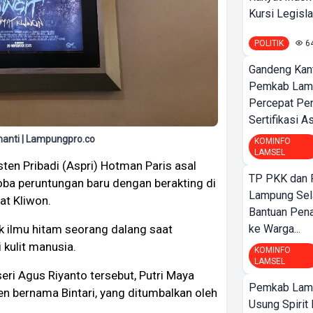
Kursi Legislat
POLITIK
6
Gandeng Kant
Pemkab Lamp
Percepat Pe
Sertifikasi A
anti | Lampungpro.co
KOMINFO
LAMSEL
ten Pribadi (Aspri) Hotman Paris asal
TP PKK dan
ba peruntungan baru dengan berakting di
Lampung Sela
at Kliwon.
Bantuan Pena
ik ilmu hitam seorang dalang saat
ke Warga...
 kulit manusia.
KOMINFO
LAMSEL
eri Agus Riyanto tersebut, Putri Maya
Pemkab Lamp
en bernama Bintari, yang ditumbalkan oleh
Usung Spirit 