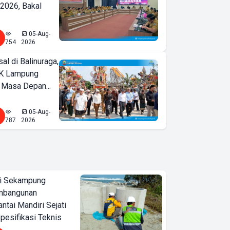
2026, Bakal
05-Aug-
754
2026
l di Balinuraga,
K Lampung
 Masa Depan...
05-Aug-
787
2026
i Sekampung
mbangunan
tai Mandiri Sejati
pesifikasi Teknis