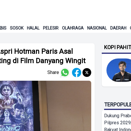
BIS
SOSOK
HALAL
PELESIR
OLAHRAGA
NASIONAL
DAERAH
KOPI PAHI
Aspri Hotman Paris Asal
ng di Film Danyang Wingit
Share
TERPOPUL
Dukung Prab
Pilpres 2029,
Rakyat Indon