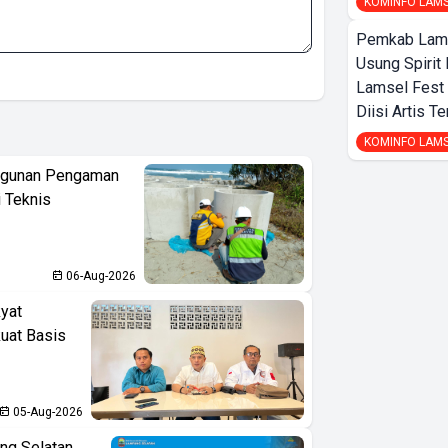
KOMINFO LAM
Pemkab Lamp
Usung Spirit 
Lamsel Fest 
Diisi Artis T
KOMINFO LAM
ngunan Pengaman
i Teknis
06-Aug-2026
yat
kuat Basis
05-Aug-2026
ng Selatan