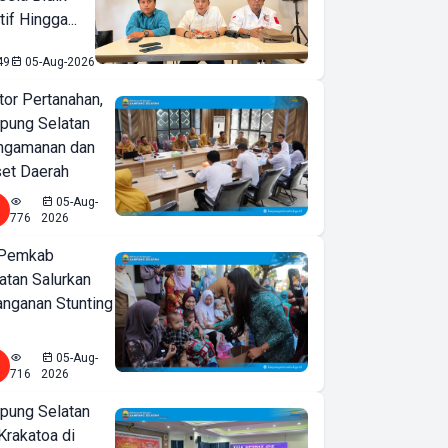
if Hingga...
49
05-Aug-2026
or Pertanahan,
ung Selatan
ngamanan dan
set Daerah
05-Aug-
776
2026
 Pemkab
tan Salurkan
nganan Stunting
05-Aug-
716
2026
ung Selatan
Krakatoa di