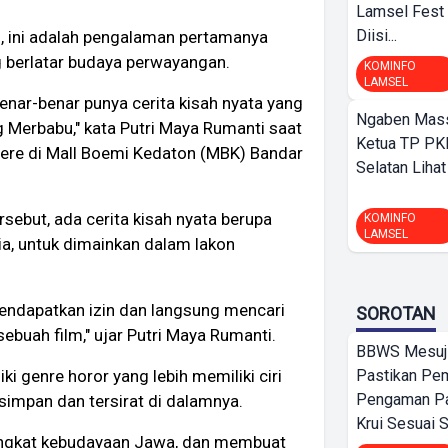
Lamsel Fest 
Diisi...
, ini adalah pengalaman pertamanya
ang berlatar budaya perwayangan.
KOMINFO
LAMSEL
enar-benar punya cerita kisah nyata yang
Ngaben Massa
g Merbabu," kata Putri Maya Rumanti saat
Ketua TP PK
ere di Mall Boemi Kedaton (MBK) Bandar
Selatan Lihat
sebut, ada cerita kisah nyata berupa
KOMINFO
LAMSEL
sia, untuk dimainkan dalam lakon
endapatkan izin dan langsung mencari
SOROTAN
 sebuah film," ujar Putri Maya Rumanti.
BBWS Mesuj
ki genre horor yang lebih memiliki ciri
Pastikan Pe
Pengaman Pan
rsimpan dan tersirat di dalamnya.
Krui Sesuai S
angkat kebudayaan Jawa, dan membuat