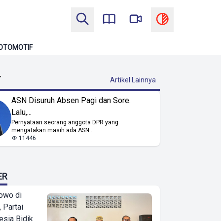
OTOMOTIF
T
Artikel Lainnya
ASN Disuruh Absen Pagi dan Sore.
Lalu,...
Pernyataan seorang anggota DPR yang
mengatakan masih ada ASN...
11446
ER
owo di
 Partai
esia Bidik