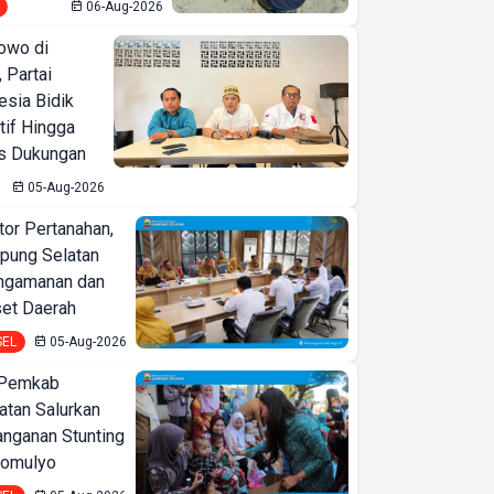
06-Aug-2026
owo di
 Partai
esia Bidik
tif Hingga
is Dukungan
05-Aug-2026
or Pertanahan,
ung Selatan
ngamanan dan
set Daerah
SEL
05-Aug-2026
 Pemkab
tan Salurkan
nganan Stunting
domulyo