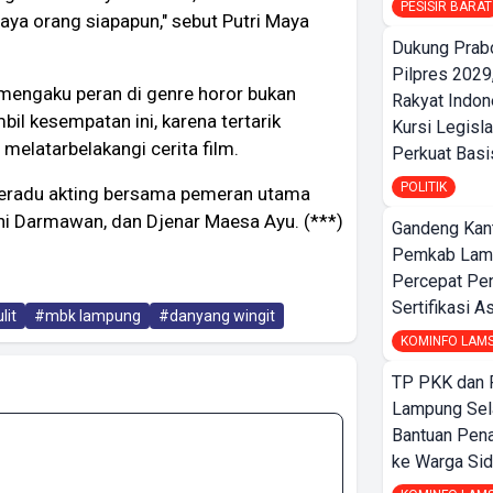
PESISIR BARAT
caya orang siapapun," sebut Putri Maya
Dukung Prab
Pilpres 2029,
 mengaku peran di genre horor bukan
Rakyat Indon
il kesempatan ini, karena tertarik
Kursi Legisla
melatarbelakangi cerita film.
Perkuat Bas
POLITIK
 beradu akting bersama pemeran utama
ani Darmawan, dan Djenar Maesa Ayu. (***)
Gandeng Kant
Pemkab Lamp
Percepat Pe
Sertifikasi A
lit
#mbk lampung
#danyang wingit
KOMINFO LAM
TP PKK dan
Lampung Sela
Bantuan Pena
ke Warga Si