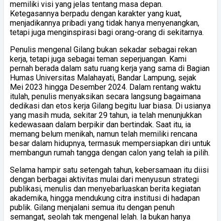
memiliki visi yang jelas tentang masa depan.
Ketegasannya berpadu dengan karakter yang kuat,
menjadikannya pribadi yang tidak hanya menyenangkan,
tetapi juga menginspirasi bagi orang-orang di sekitarnya.
Penulis mengenal Gilang bukan sekadar sebagai rekan
kerja, tetapi juga sebagai teman seperjuangan. Kami
pernah berada dalam satu ruang kerja yang sama di Bagian
Humas Universitas Malahayati, Bandar Lampung, sejak
Mei 2023 hingga Desember 2024. Dalam rentang waktu
itulah, penulis menyaksikan secara langsung bagaimana
dedikasi dan etos kerja Gilang begitu luar biasa. Di usianya
yang masih muda, sekitar 29 tahun, ia telah menunjukkan
kedewasaan dalam berpikir dan bertindak. Saat itu, ia
memang belum menikah, namun telah memiliki rencana
besar dalam hidupnya, termasuk mempersiapkan diri untuk
membangun rumah tangga dengan calon yang telah ia pilih.
Selama hampir satu setengah tahun, kebersamaan itu diisi
dengan berbagai aktivitas mulai dari menyusun strategi
publikasi, menulis dan menyebarluaskan berita kegiatan
akademika, hingga mendukung citra institusi di hadapan
publik. Gilang menjalani semua itu dengan penuh
semangat, seolah tak mengenal lelah. Ia bukan hanya