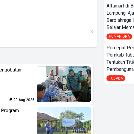
Alfamart di 
Lampung, Aj
Berolahraga 
Belajar Mem
HUMANIORA
Percepat Pe
Pemkab Tub
Tentukan Titi
Pembangunan
Pengobatan
TUBABA
29-Aug-2026
n Program