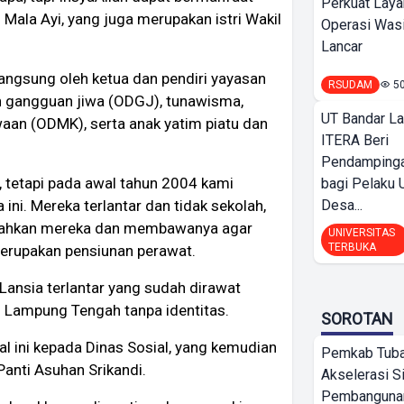
Perkuat Laya
i Mala Ayi, yang juga merupakan istri Wakil
Operasi Wasi
Lancar
 langsung oleh ketua dan pendiri yayasan
RSUDAM
5
an gangguan jiwa (ODGJ), tunawisma,
UT Bandar L
aan (ODMK), serta anak yatim piatu dan
ITERA Beri
Pendamping
, tetapi pada awal tahun 2004 kami
bagi Pelak
Desa...
ini. Mereka terlantar dan tidak sekolah,
kolahkan mereka dan membawanya agar
UNIVERSITAS
TERBUKA
 merupakan pensiunan perawat.
Lansia terlantar yang sudah dirawat
i Lampung Tengah tanpa identitas.
SOROTAN
l ini kepada Dinas Sosial, yang kemudian
Pemkab Tub
nti Asuhan Srikandi.
Akselerasi S
Pembangunan