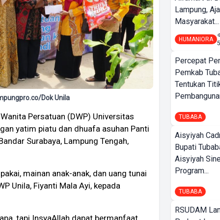
Lampung, Aj
Masyarakat...
HUMANIORA
Percepat Pe
Pemkab Tub
Tentukan Titi
Pembangunan
ampungpro.co/Dok Unila
Wanita Persatuan (DWP) Universitas
TUBABA
gan yatim piatu dan dhuafa asuhan Panti
Aisyiyah Cad
, Bandar Surabaya, Lampung Tengah,
Bupati Tubab
Aisyiyah Sin
Program...
pakai, mainan anak-anak, dan uang tunai
P Unila, Fiyanti Mala Ayi, kepada
TUBABA
RSUDAM La
pa, tapi InsyaAllah dapat bermanfaat