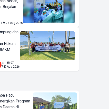
nan Bedah,
r Berjalan
03
08-Aug-2026
ampung dan
an Hukum
u UMKM
07-
747
Aug-2026
aba Pacu
inergikan Program
 Daerah di