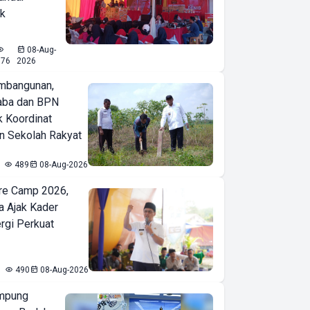
ak
08-Aug-
576
2026
mbangunan,
aba dan BPN
k Koordinat
 Sekolah Rakyat
489
08-Aug-2026
re Camp 2026,
a Ajak Kader
ergi Perkuat
490
08-Aug-2026
mpung