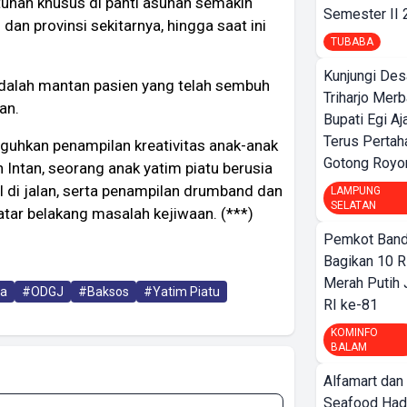
tuhan khusus di panti asuhan semakin
Semester II
an provinsi sekitarnya, hingga saat ini
TUBABA
Kunjungi Des
 adalah mantan pasien yang telah sembuh
Triharjo Mer
an.
Bupati Egi A
Terus Pertah
guhkan penampilan kreativitas anak-anak
Gotong Royo
 Intan, seorang anak yatim piatu berusia
 di jalan, serta penampilan drumband dan
LAMPUNG
SELATAN
latar belakang masalah kejiwaan. (***)
Pemkot Band
Bagikan 10 R
Merah Putih
ta
#ODGJ
#Baksos
#Yatim Piatu
RI ke-81
KOMINFO
BALAM
Alfamart dan
Seafood Had