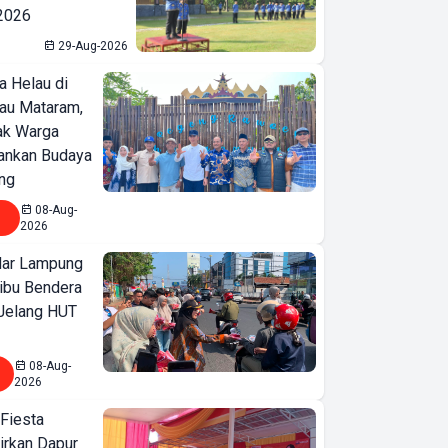
 2026
29-Aug-2026
a Helau di
bau Mataram,
jak Warga
ankan Budaya
ng
08-Aug-
2026
ar Lampung
ibu Bendera
 Jelang HUT
08-Aug-
2026
 Fiesta
irkan Dapur