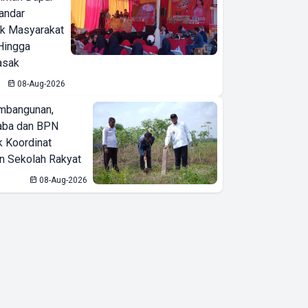
Bandar
ak Masyarakat
Hingga
asak
08-Aug-2026
mbangunan,
aba dan BPN
k Koordinat
 Sekolah Rakyat
08-Aug-2026