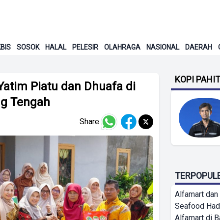
BIS
SOSOK
HALAL
PELESIR
OLAHRAGA
NASIONAL
DAERAH
KOPI PAHI
Yatim Piatu dan Dhuafa di
ng Tengah
Share
TERPOPUL
Alfamart dan
Seafood Had
Alfamart di 