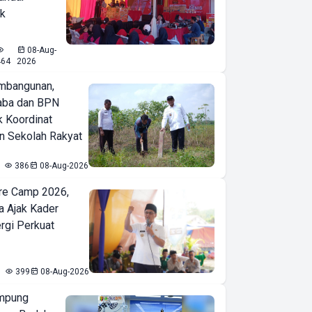
ak
08-Aug-
464
2026
mbangunan,
aba dan BPN
k Koordinat
 Sekolah Rakyat
386
08-Aug-2026
re Camp 2026,
a Ajak Kader
ergi Perkuat
399
08-Aug-2026
mpung