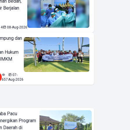
nan Bedah,
r Berjalan
14
08-Aug-2026
ampung dan
an Hukum
u UMKM
07-
657
Aug-2026
aba Pacu
inergikan Program
 Daerah di