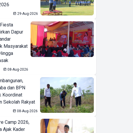
 2026
29-Aug-2026
 Fiesta
irkan Dapur
Bandar
ak Masyarakat
Hingga
asak
08-Aug-2026
mbangunan,
aba dan BPN
k Koordinat
 Sekolah Rakyat
08-Aug-2026
re Camp 2026,
a Ajak Kader