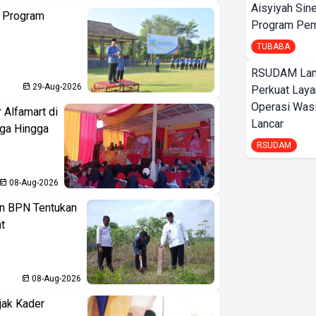
Aisyiyah Sin
n Program
Program Pem
TUBABA
RSUDAM La
29-Aug-2026
Perkuat Laya
Operasi Wasi
 Alfamart di
Lancar
aga Hingga
RSUDAM
08-Aug-2026
n BPN Tentukan
t
08-Aug-2026
jak Kader