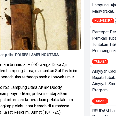
Lampung, Aj
Masyarakat...
HUMANIORA
Percepat Pe
Pemkab Tub
Tentukan Titi
Pembangunan
nkan polisi. POLRES LAMPUNG UTARA
TUBABA
tani berinisial P (34) warga Desa Aji
en Lampung Utara, diamankan Sat Reskrim
Aisyiyah Cad
 pencabulan terhadap anak di bawah umur.
Bupati Tubab
Aisyiyah Sin
polres Lampung Utara AKBP Deddy
Program...
ian penyelidikan, polisi mendapatkan
pat informasi keberadaan pelaku lalu tim
TUBABA
ngkap pelaku saat berada di rumahnya
RSUDAM La
ata Kasat Reskrim, Jumat (10/1/25).