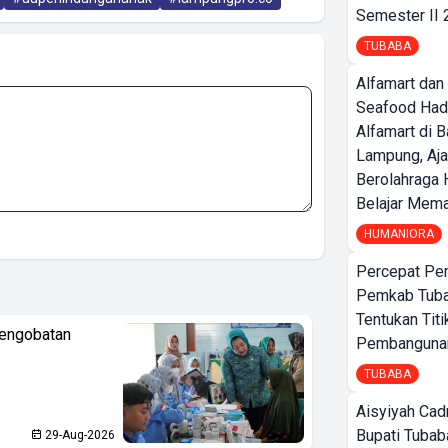
Semester II
TUBABA
Alfamart dan
Seafood Had
Alfamart di 
Lampung, Aj
Berolahraga 
Belajar Mem
HUMANIORA
Percepat Pe
Pemkab Tub
Tentukan Titi
Pengobatan
Pembangunan
TUBABA
Aisyiyah Cad
Bupati Tubab
29-Aug-2026