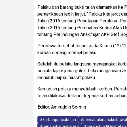
Palaku dan barang bukti telah diamankan ke 
pemeriksaan lebih lanjut. "Pelaku kita jerat
Tahun 2016 tentang Penetapan Peraturan Pe
Tahun 2016 tentang Perubahan Kedua Atas 
tentang Perlindungan Anak," ujar AKP Stef Bo
Peristiwa tersebut terjadi pada Kamis (12/12
korban sedang memijit pelaku.
Setelah itu pelaku langsung mengangkat kor
senjata tajam jenis golok. Lalu mengancam a
menuruti napsu hasrat pelaku.
Kemudian pelaku menyetubuhi korban. Perist
telah dilakukan terlapor kepada korban sebany
Editor:
Amiruddin Sormin
#korbanpencabulan
#pencabulananakdibaw
#penangkapanpelaku
#barangbuktikejahatan