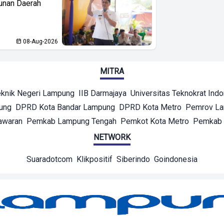
unan Daerah
08-Aug-2026
MITRA
eknik Negeri Lampung
IIB Darmajaya
Universitas Teknokrat Ind
ung
DPRD Kota Bandar Lampung
DPRD Kota Metro
Pemrov L
awaran
Pemkab Lampung Tengah
Pemkot Kota Metro
Pemkab 
NETWORK
Suaradotcom
Klikpositif
Siberindo
Goindonesia