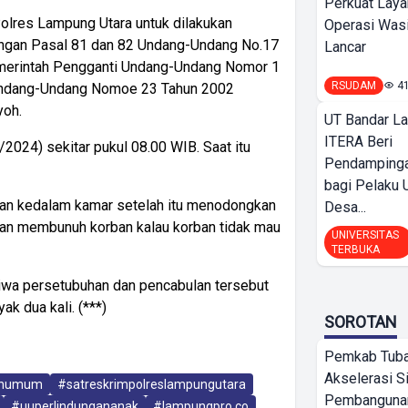
Perkuat Laya
Polres Lampung Utara untuk dilakukan
Operasi Wasi
 dengan Pasal 81 dan 82 Undang-Undang No.17
Lancar
merintah Pengganti Undang-Undang Nomor 1
RSUDAM
4
Undang-Undang Nomoe 23 Tahun 2002
yoh.
UT Bandar L
ITERA Beri
/2024) sekitar pukul 08.00 WIB. Saat itu
Pendamping
bagi Pelak
ban kedalam kamar setelah itu menodongkan
Desa...
kan membunuh korban kalau korban tidak mau
UNIVERSITAS
TERBUKA
iwa persetubuhan dan pencabulan tersebut
ak dua kali. (***)
SOROTAN
Pemkab Tub
Akselerasi S
ahumum
#satreskrimpolreslampungutara
Pembangunan
#uuperlindungananak
#lampungpro.co