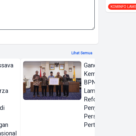
KOMINFO LAM
Lihat Semua
ssava
Gandeng KPK dan
Kementerian ATR
BPN, Pemprov
rza
Lampung Dorong
Reformasi
di
Penyelesaian
Persoalan
gan
Pertanahan
sional