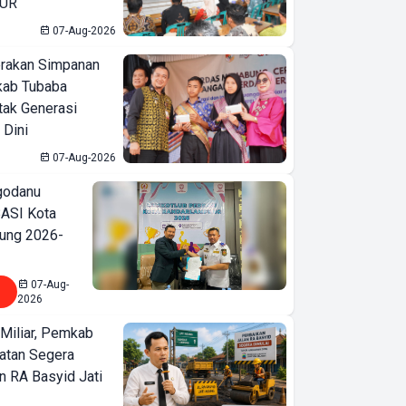
KUR
07-Aug-2026
erakan Simpanan
kab Tubaba
tak Generasi
 Dini
07-Aug-2026
godanu
ASI Kota
ung 2026-
07-Aug-
2026
Miliar, Pemkab
atan Segera
n RA Basyid Jati