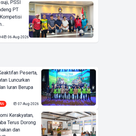
suji, PSSI
ndeng PT
 Kompetisi
...
94
06-Aug-2026
Keaktifan Peserta,
tan Luncurkan
lan Iuran Berupa
AN
07-Aug-2026
omi Kerakyatan,
ba Terus Dorong
nakan dan