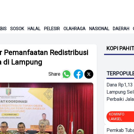
BIS
SOSOK
HALAL
PELESIR
OLAHRAGA
NASIONAL
DAERAH
KOPI PAHI
r Pemanfaatan Redistribusi
a di Lampung
TERPOPUL
Share
Dana Rp1,13 
Lampung Sel
Perbaiki Jala
KOMINFO
LAMSEL
Pemkab Tuba