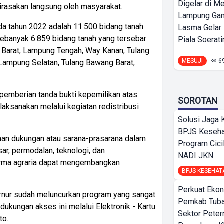
Digelar di Me
dirasakan langsung oleh masyarakat.
Lampung Ga
da tahun 2022 adalah 11.500 bidang tanah
Lasma Gelar
ebanyak 6.859 bidang tanah yang tersebar
Piala Soeratin
Barat, Lampung Tengah, Way Kanan, Tulang
MESUJI
6
ampung Selatan, Tulang Bawang Barat,
 pemberian tanda bukti kepemilikan atas
SOROTAN
dilaksanakan melalui kegiatan redistribusi
Solusi Jaga 
BPJS Keseha
an dukungan atau sarana-prasarana dalam
Program Cici
ar, permodalan, teknologi, dan
NADI JKN
orma agraria dapat mengembangkan
BPJS KESEHAT
Perkuat Ekon
ernur sudah meluncurkan program yang sangat
Pemkab Tuba
dukungan akses ini melalui Elektronik - Kartu
Sektor Peter
to.