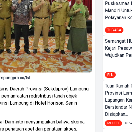
Puskesmas 
Mandiri Untu
Pelayanan Ke
TUBABA
Semangat HU
Kejari Pesaw
Wujudkan Per
PLN
ampungpro.co/Ist
Tuan Rumah P
aris Daerah Provinsi (Sekdaprov) Lampung
Provinsi Lam
pemanfaatan redistribusi tanah objek
Lapangan K
vinsi Lampung di Hotel Horison, Senin
Berstandar N
Disiapkan...
izal Darminto menyampaikan bahwa skema
MESUJI
6
ra penataan aset dan penataan akses,