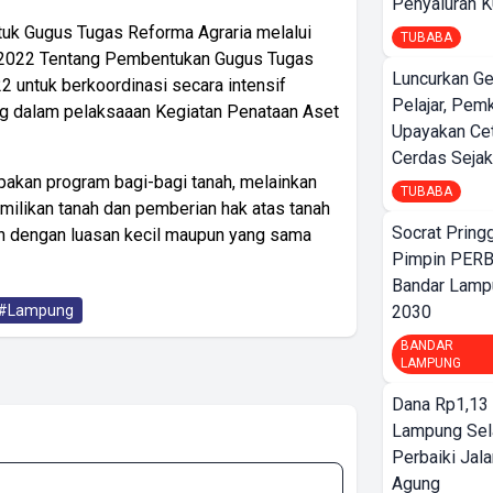
Penyaluran 
uk Gugus Tugas Reforma Agraria melalui
TUBABA
2022 Tentang Pembentukan Gugus Tugas
Luncurkan G
 untuk berkoordinasi secara intensif
Pelajar, Pem
g dalam pelaksaaan Kegiatan Penataan Aset
Upayakan Ce
Cerdas Sejak
pakan program bagi-bagi tanah, melainkan
TUBABA
ilikan tanah dan pemberian hak atas tanah
Socrat Pring
ah dengan luasan kecil maupun yang sama
Pimpin PERB
Bandar Lamp
2030
#Lampung
BANDAR
LAMPUNG
Dana Rp1,13 
Lampung Sel
Perbaiki Jala
Agung