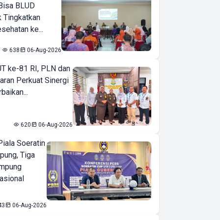
Bisa BLUD
k Tingkatkan
sehatan ke...
638
06-Aug-2026
T ke-81 RI, PLN dan
aran Perkuat Sinergi
baikan...
620
06-Aug-2026
iala Soeratin
pung, Tiga
ampung
asional
43
06-Aug-2026