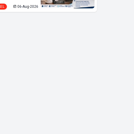
SEL
06-Aug-2026
Wakil Gubernur
Lampung Jihan
Beri Remisi ke 45
Warga Binaan di
Bawah Umur di
LKPA