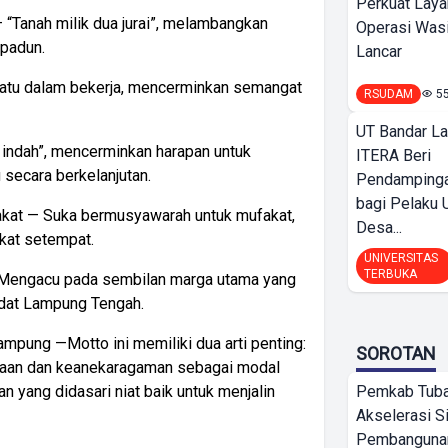
Perkuat Laya
 “Tanah milik dua jurai”, melambangkan
Operasi Wasi
epadun.
Lancar
atu dalam bekerja, mencerminkan semangat
RSUDAM
5
UT Bandar L
 indah”, mencerminkan harapan untuk
ITERA Beri
 secara berkelanjutan.
Pendamping
bagi Pelak
kat — Suka bermusyawarah untuk mufakat,
Desa...
at setempat.
UNIVERSITAS
TERBUKA
 Mengacu pada sembilan marga utama yang
adat Lampung Tengah.
pung —Motto ini memiliki dua arti penting:
SOROTAN
aan dan keanekaragaman sebagai modal
Pemkab Tub
 yang didasari niat baik untuk menjalin
Akselerasi S
Pembangunan