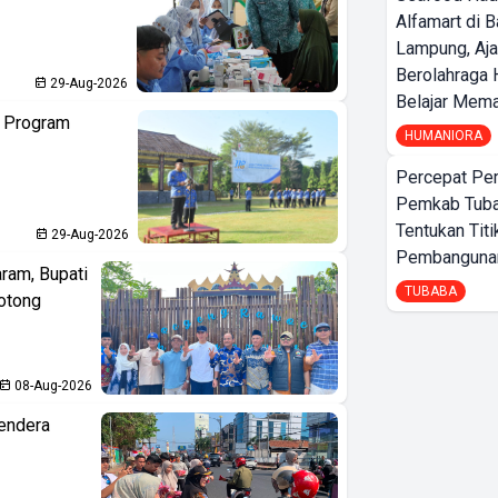
Alfamart di 
Lampung, Aj
Berolahraga 
29-Aug-2026
Belajar Mem
n Program
HUMANIORA
Percepat Pe
Pemkab Tub
Tentukan Titi
29-Aug-2026
Pembangunan
aram, Bupati
TUBABA
otong
08-Aug-2026
endera