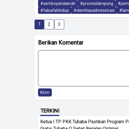
#semboyandaerah
#provinsilampung
#pem
#falsafahhidup
#identitasadministrasi
#lam
1
2
3
Berikan Komentar
Kirim
TERKINI
Ketua I TP PKK Tubaba Pastikan Program 
Gratis Tubaba Q Sehat Berjalan Optimal