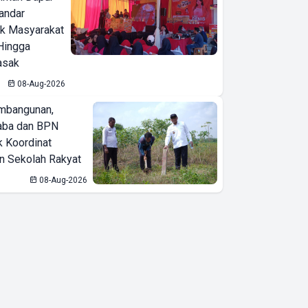
Bandar
ak Masyarakat
Hingga
asak
08-Aug-2026
mbangunan,
aba dan BPN
k Koordinat
 Sekolah Rakyat
08-Aug-2026