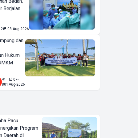
nan Bedah,
r Berjalan
52
08-Aug-2026
ampung dan
an Hukum
u UMKM
07-
801
Aug-2026
aba Pacu
inergikan Program
 Daerah di