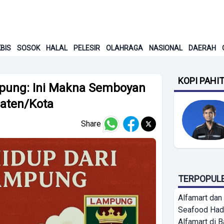
BIS
SOSOK
HALAL
PELESIR
OLAHRAGA
NASIONAL
DAERAH
KOPI PAHI
mpung: Ini Makna Semboyan
paten/Kota
Share
TERPOPUL
Alfamart dan
Seafood Had
Alfamart di 