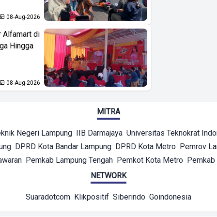
08-Aug-2026
 Alfamart di
aga Hingga
08-Aug-2026
MITRA
eknik Negeri Lampung
IIB Darmajaya
Universitas Teknokrat Ind
ung
DPRD Kota Bandar Lampung
DPRD Kota Metro
Pemrov L
awaran
Pemkab Lampung Tengah
Pemkot Kota Metro
Pemkab 
NETWORK
Suaradotcom
Klikpositif
Siberindo
Goindonesia