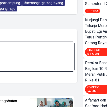
provlampung
#semangatgotongroyong
Semester II
pungmaju
TUBABA
Kunjungi Des
Triharjo Mer
Bupati Egi A
Terus Pertah
Gotong Royo
LAMPUNG
SELATAN
Pemkot Band
Bagikan 10 R
Merah Putih
RI ke-81
KOMINFO
BALAM
Alfamart dan
Pengobatan
Seafood Had