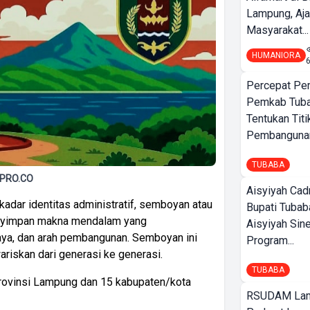
Lampung, Aj
Masyarakat...
HUMANIORA
Percepat Pe
Pemkab Tub
Tentukan Titi
Pembangunan
TUBABA
GPRO.CO
Aisyiyah Cad
ekadar identitas administratif, semboyan atau
Bupati Tubab
enyimpan makna mendalam yang
Aisyiyah Sin
aya, dan arah pembangunan. Semboyan ini
Program...
riskan dari generasi ke generasi.
TUBABA
rovinsi Lampung dan 15 kabupaten/kota
RSUDAM La