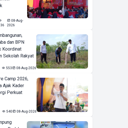
ak
08-Aug-
636
2026
mbangunan,
aba dan BPN
k Koordinat
 Sekolah Rakyat
553
08-Aug-2026
re Camp 2026,
a Ajak Kader
ergi Perkuat
540
08-Aug-2026
mpung