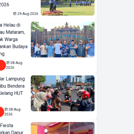
 2026
29-Aug-2026
a Helau di
bau Mataram,
jak Warga
ankan Budaya
ng
08-Aug-
2026
ar Lampung
ibu Bendera
 Jelang HUT
08-Aug-
2026
 Fiesta
irkan Dapur