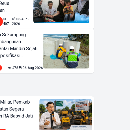
Terus
n...
06-Aug-
407
2026
i Sekampung
mbangunan
tai Mandiri Sejati
pesifikasi...
478
06-Aug-2026
Miliar, Pemkab
atan Segera
n RA Basyid Jati