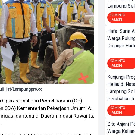
Lampung Sela
KOMINFO
LAMSEL
Hafal Surat A
Warga Rulung
Diganjar Hadi
KOMINFO
LAMSEL
Kunjungi Pr
Helau di Nata
ji | Ist/Lampungpro.co
Lampung Sela
Perubahan Tr
a Operasional dan Pemeliharaan (OP)
jen SDA) Kementerian Pekerjaan Umum, A.
KOMINFO
LAMSEL
rigasi gantung di Daerah Irigasi Rawajitu,
.
Zita Anjani P
Warga Kalia