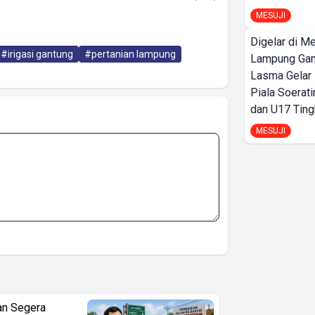
MESUJI
Digelar di Me
#irigasi gantung
#pertanian lampung
Lampung Ga
Lasma Gelar
Piala Soerati
dan U17 Ting
MESUJI
an Segera