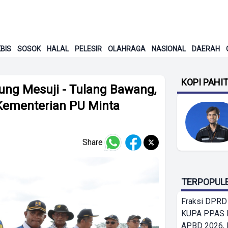
BIS
SOSOK
HALAL
PELESIR
OLAHRAGA
NASIONAL
DAERAH
KOPI PAHI
tung Mesuji - Tulang Bawang,
 Kementerian PU Minta
Share
TERPOPUL
Fraksi DPRD
KUPA PPAS 
APBD 2026,