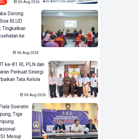
SEL
06-Aug-2026
ba Dorong
Bisa BLUD
k Tingkatkan
esehatan ke
06-Aug-2026
T ke-81 RI, PLN dan
aran Perkuat Sinergi
baikan Tata Kelola
06-Aug-2026
iala Soeratin
pung, Tiga
ampung
asional
SI Mesuji