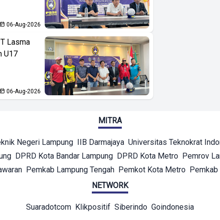
06-Aug-2026
PT Lasma
an U17
06-Aug-2026
MITRA
eknik Negeri Lampung
IIB Darmajaya
Universitas Teknokrat Ind
ung
DPRD Kota Bandar Lampung
DPRD Kota Metro
Pemrov L
awaran
Pemkab Lampung Tengah
Pemkot Kota Metro
Pemkab 
NETWORK
Suaradotcom
Klikpositif
Siberindo
Goindonesia