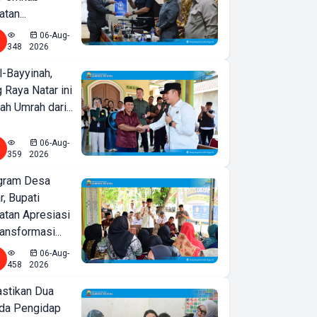
tan...
06-Aug-
348
2026
l-Bayyinah,
 Raya Natar ini
ah Umrah dari...
06-Aug-
359
2026
ogram Desa
r, Bupati
tan Apresiasi
ansformasi...
06-Aug-
458
2026
astikan Dua
nda Pengidap