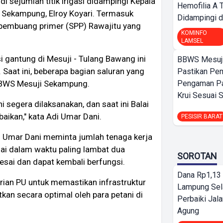
di sejumlah titik irigasi didampingi Kepala
Hemofilia A 
 Sekampung, Elroy Koyari. Termasuk
Didampingi da
 pembuang primer (SPP) Rawajitu yang
KOMINFO
LAMSEL
i gantung di Mesuji - Tulang Bawang ini
BBWS Mesuj
Saat ini, beberapa bagian saluran yang
Pastikan Pe
Pengaman Pan
BBWS Mesuji Sekampung.
Krui Sesuai S
 segera dilaksanakan, dan saat ini Balai
ikan," kata Adi Umar Dani.
PESISIR BARAT
 Umar Dani meminta jumlah tenaga kerja
sai dalam waktu paling lambat dua
SOROTAN
esai dan dapat kembali berfungsi.
Dana Rp1,13 
ian PU untuk memastikan infrastruktur
Lampung Sel
kan secara optimal oleh para petani di
Perbaiki Jala
Agung