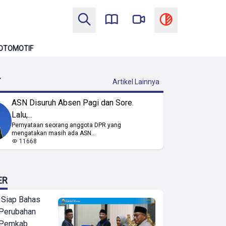
OTOMOTIF
T
Artikel Lainnya
ASN Disuruh Absen Pagi dan Sore.
Lalu,...
Pernyataan seorang anggota DPR yang
mengatakan masih ada ASN...
11668
ER
 Siap Bahas
Perubahan
 Pemkab