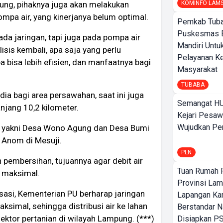
KOMINFO LAM
tung, pihaknya juga akan melakukan
mpa air, yang kinerjanya belum optimal.
Pemkab Tuba
Puskesmas 
da jaringan, tapi juga pada pompa air
Mandiri Untu
isis kembali, apa saja yang perlu
Pelayanan K
 bisa lebih efisien, dan manfaatnya bagi
Masyarakat
TUBABA
ia bagi area persawahan, saat ini juga
Semangat HU
njang 10,2 kilometer.
Kejari Pesaw
Wujudkan Per
a, yakni Desa Wono Agung dan Desa Bumi
 Anom di Mesuji.
PLN
n pembersihan, tujuannya agar debit air
Tuan Rumah P
h maksimal.
Provinsi Lam
asi, Kementerian PU berharap jaringan
Lapangan K
ksimal, sehingga distribusi air ke lahan
Berstandar N
ektor pertanian di wilayah Lampung. (***)
Disiapkan PS