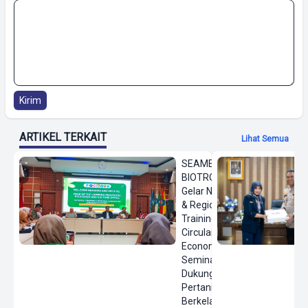
Kirim
ARTIKEL TERKAIT
Lihat Semua
SEAMEO
BIOTROP
Gelar National
& Regional
Training
Circular
Economy
Seminar
Dukung
Pertanian
Berkelanjutan