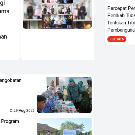
gi
Serahkan
Percepat Pe
sama
Grand Prize
Pemkab Tub
Hadiah Undian
Tentukan Titi
Simpeda Lokal
Pembangunan
aan
TUBABA
Pengobatan
29-Aug-2026
n Program