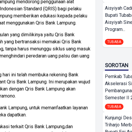
 Lampung mendorong penggunaan alat
Aisyiyah Cad
ndonesian Standard (QRIS) bagi pelaku
Bupati Tubab
mpung memberikan edukasi kepada pelaku
Aisyiyah Sin
aat menggunakan Qris Bank Lampung.
Program...
an yang dimilikinya yaitu Qris Bank
h yang bertransaksi memakai Qris Bank
TUBABA
g, tanpa harus menunggu siklus uang masuk
k menghindari peredaran uang palsu dan uang
SOROTAN
 hari ini telah membuka rekening Bank
Pemkab Tub
nt Qris Bank Lampung. Ini merupakan wujud
Akselerasi S
ikan dengan Qris Bank Lampung akan
Pembangunan
Pramono.
Semester II
TUBABA
Bank Lampung, untuk memanfaatkan layanan
eka dapatkan.
Kunjungi Des
Triharjo Mer
ukasi terkait Qris Bank Lampung,dan
Bupati Egi A