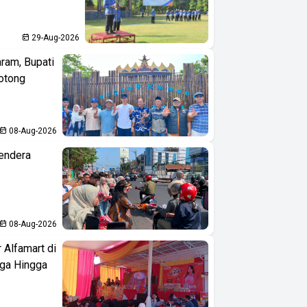
29-Aug-2026
aram, Bupati
otong
08-Aug-2026
endera
08-Aug-2026
 Alfamart di
aga Hingga