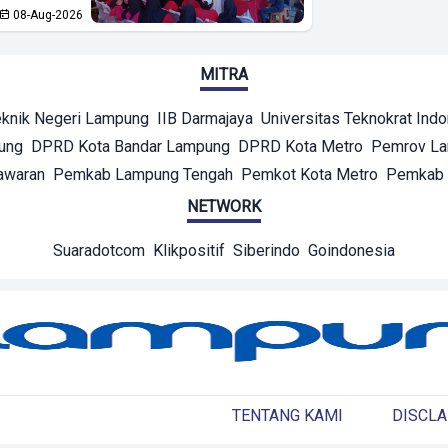
08-Aug-2026
MITRA
eknik Negeri Lampung
IIB Darmajaya
Universitas Teknokrat Ind
ung
DPRD Kota Bandar Lampung
DPRD Kota Metro
Pemrov L
awaran
Pemkab Lampung Tengah
Pemkot Kota Metro
Pemkab 
NETWORK
Suaradotcom
Klikpositif
Siberindo
Goindonesia
TENTANG KAMI
DISCLA