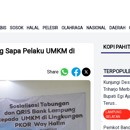
BIS
SOSOK
HALAL
PELESIR
OLAHRAGA
NASIONAL
DAERAH
KOPI PAHI
 Sapa Pelaku UMKM di
TERPOPUL
Share
Kunjungi Des
Triharjo Mer
Bupati Egi A
Terus...
LAMPUNG
SELATAN
Pemkot Band