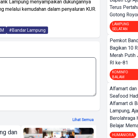
a Bank Lampung menyampaikan dukungannya
Terus Pertah
g melalui kemudahan dalam penyaluran KUR.
Gotong Royo
LAMPUNG
SELATAN
KM
#Bandar Lampung
Pemkot Band
Bagikan 10 R
Merah Putih
RI ke-81
KOMINFO
BALAM
Alfamart dan
Seafood Had
Alfamart di 
Lampung, Aj
Berolahraga 
Lihat Semua
Belajar Mem
ng dan
Bank Lampung
HUMANIORA