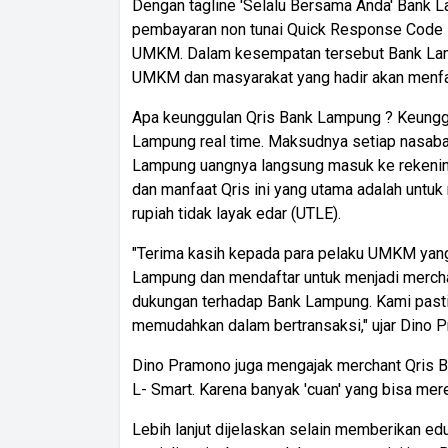
Dengan tagline 'Selalu Bersama Anda' Bank
pembayaran non tunai Quick Response Code I
UMKM. Dalam kesempatan tersebut Bank La
UMKM dan masyarakat yang hadir akan menf
Apa keunggulan Qris Bank Lampung ? Keunggul
Lampung real time. Maksudnya setiap nasaba
Lampung uangnya langsung masuk ke rekenin
dan manfaat Qris ini yang utama adalah untu
rupiah tidak layak edar (UTLE).
"Terima kasih kepada para pelaku UMKM yang
Lampung dan mendaftar untuk menjadi mercha
dukungan terhadap Bank Lampung. Kami past
memudahkan dalam bertransaksi," ujar Dino 
Dino Pramono juga mengajak merchant Qris 
L- Smart. Karena banyak 'cuan' yang bisa mer
Lebih lanjut dijelaskan selain memberikan ed