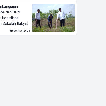
Tabungan
mbangunan,
Lokal Bank
aba dan BPN
Lampung
k Koordinat
Mulai Hari Ini,
 Sekolah Rakyat
Total Rp1
08-Aug-2026
Miliar
Diperebutkan