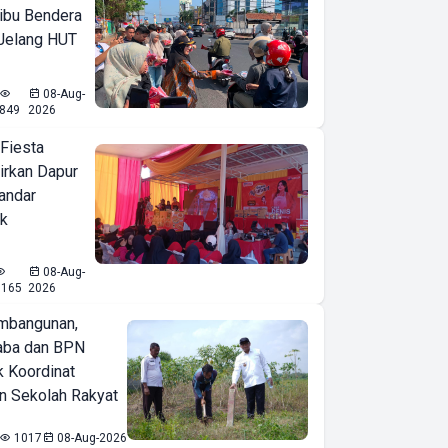
ibu Bendera
 Jelang HUT
08-Aug-
849
2026
 Fiesta
irkan Dapur
Bandar
ak
08-Aug-
1165
2026
mbangunan,
aba dan BPN
k Koordinat
 Sekolah Rakyat
1017
08-Aug-2026