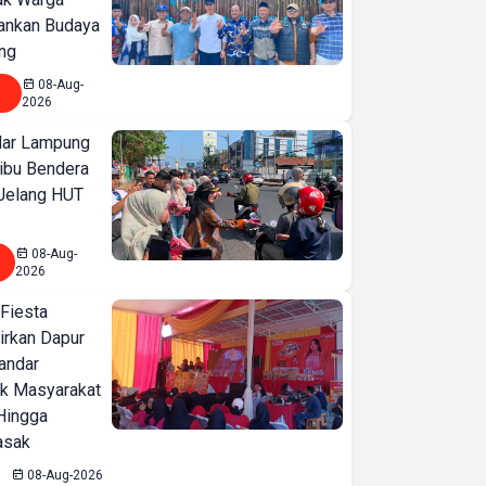
ankan Budaya
ng
08-Aug-
2026
ar Lampung
ibu Bendera
 Jelang HUT
08-Aug-
2026
 Fiesta
irkan Dapur
Bandar
ak Masyarakat
Hingga
asak
Undian
08-Aug-2026