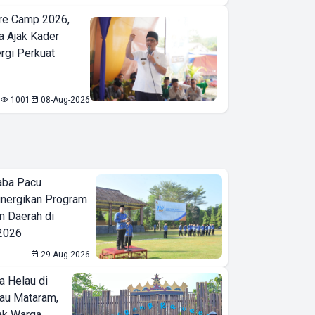
re Camp 2026,
a Ajak Kader
ergi Perkuat
1001
08-Aug-2026
aba Pacu
inergikan Program
 Daerah di
 2026
29-Aug-2026
a Helau di
bau Mataram,
jak Warga