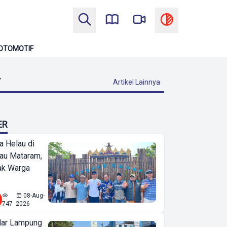
OTOMOTIF
T
Artikel Lainnya
ER
a Helau di
bau Mataram,
jak Warga
08-Aug-
747
2026
ar Lampung