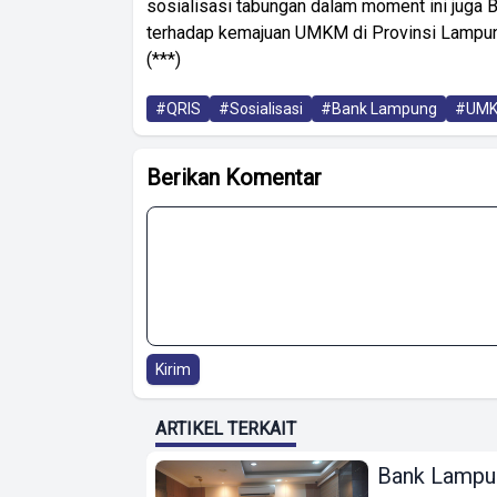
sosialisasi tabungan dalam moment ini jug
terhadap kemajuan UMKM di Provinsi Lampun
(***)
#QRIS
#Sosialisasi
#Bank Lampung
#UM
Berikan Komentar
Kirim
ARTIKEL TERKAIT
Bank Lampu