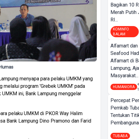
Bagikan 10 R
Merah Putih
RI...
KOMINFO
BALAM
Alfamart dan
Seafood Had
Alfamart di 
 Humas
Lampung, Aj
Masyarakat...
Lampung menyapa para pelaku UMKM yang
g melalui program 'Grebek UMKM' pada
HUMANIORA
k UMKM ini, Bank Lampung menggelar
Percepat Pe
Pemkab Tub
i para pelaku UMKM di PKOR Way Halim
Tentukan Titi
 Jasa Bank Lampung Dino Pramono dan Farid
Pembangunan
TUBABA