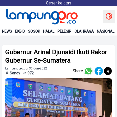
Geser ke atas
NEWS
EKBIS
SOSOK
HALAL
PELESIR
OLAHRAGA
NASIONAL
Gubernur Arinal Djunaidi Ikuti Rakor
Gubernur Se-Sumatera
Lampungpro.co, 30-Jun-2022
Share
Sandy
972